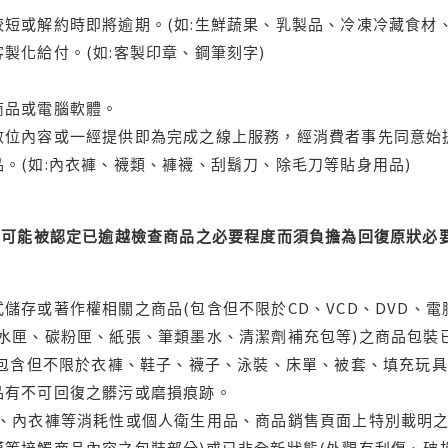
短或解約時即將逾期。(如:生鮮蔬果、乳製品、冷凍冷藏食材、
製化給付。(如:客製印章、鋼筆刻字)
商品或電腦軟體。
位內容或一經提供即為完成之線上服務，經消費者事先同意始提
。(如:內衣褲、襪類、褲襪、刮鬍刀、除毛刀等貼身用品)
可能被認定已逾越檢查商品之必要程度而須負擔為回復原狀必要
儲存或著作權相關之商品(包含但不限於CD、VCD、DVD、電
水匣、碳粉匣、紙張、筆類墨水、清潔劑補充包等)之商品包裝已
(包含但不限於衣褲、鞋子、襪子、泳裝、床單、被套、填充玩具
品有不可回復之髒污或磨損痕跡。
品、內衣褲等消耗性或個人衛生用品、商品銷售頁面上特別載明之
等接觸商品內容之包裝部分)或已非全新狀態(外觀有刮傷、破