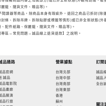
保麗龍、隨貨文件、贈品等)。
電子閱讀器等商品，除商品本身有瑕疵外，退回之商品已拆封(除
封條、拆除吊牌、拆除貼膠或標籤等情形)或已非全新狀態(外
袋、配件紙箱、保麗龍、隨貨文件、贈品等)。
服專區→常見問題→誠品線上退貨退款】之說明。
誠品通路
營業據點
訂閱
誠品官網
台灣北部
誠品
迷
誠品
台灣中部
誠品
誠品電影院
台灣南部
全台
誠品畫廊
台灣東部
誠品展演
香港
誠品行旅
蘇州
關注