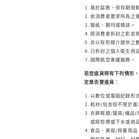
易於腐敗、保存期限較
依消費者要求所為之客
報紙、期刊或雜誌。
經消費者拆封之影音
非以有形媒介提供之數
已拆封之個人衛生用品
國際航空客運服務。
若您退貨時有下列情形，
定是否要退貨：
以數位或電磁紀錄形式
耗材(包含但不限於墨
衣飾鞋類/寢具/織品
或經剪標或下水或商
食品、美容/保養用
限於瓶蓋、封口、封膜