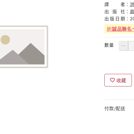
譯
者：
洪
出
版
社：
出
版
日
期：
2
刷
誠品聯名
數量
收藏
付款/配送