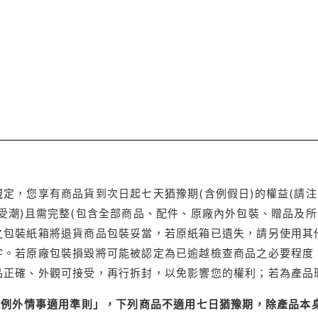
定，您享有商品貨到次日起七天猶豫期(含例假日)的權益(請
受潮)且需完整(包含全部商品、配件、原廠內外包裝、贈品及所
之包裝紙箱將退貨商品包裝妥當，若原紙箱已遺失，請另使用其
字。若原廠包裝損毀將可能被認定為已逾越檢查商品之必要程度，
品正確、外觀可接受，再行拆封，以免影響您的權利；若為產品
理例外情事適用準則」，下列商品不適用七日猶豫期，除產品本