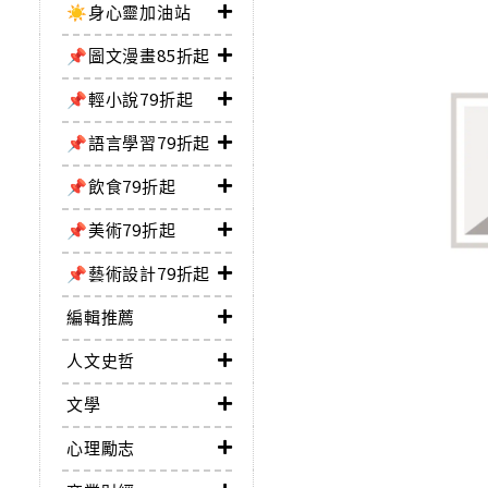
☀️身心靈加油站
📌圖文漫畫85折起
📌輕小說79折起
📌語言學習79折起
📌飲食79折起
📌美術79折起
📌藝術設計79折起
編輯推薦
人文史哲
文學
心理勵志