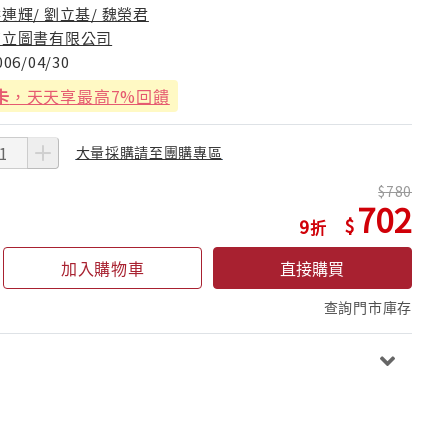
連輝/ 劉立基/ 魏榮君
高立圖書有限公司
006/04/30
卡
，天天享最高7%回饋
大量採購請至團購專區
780
702
9
加入購物車
直接購買
查詢門市庫存