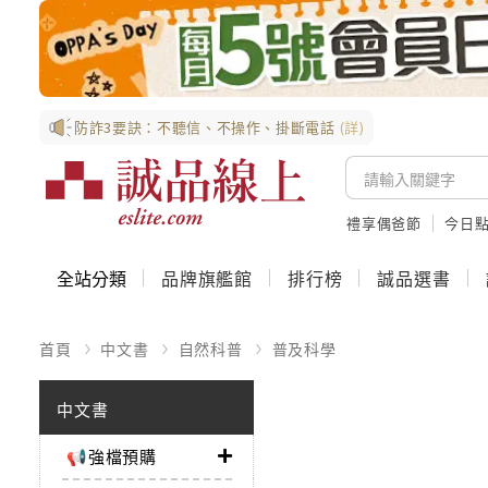
防詐3要訣：不聽信、不操作、掛斷電話
(詳)
禮享偶爸節
今日
全站分類
品牌旗艦館
排行榜
誠品選書
首頁
中文書
自然科普
普及科學
中文書
📢強檔預購