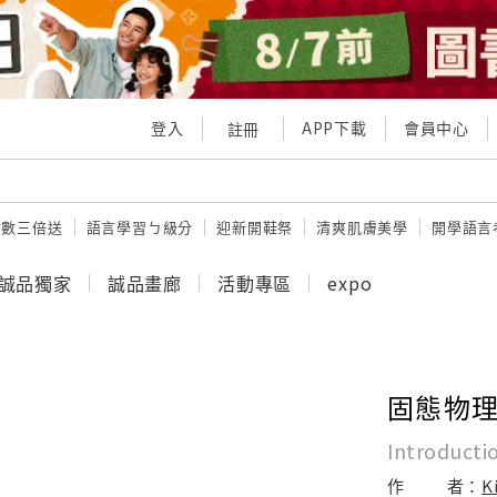
登入
APP下載
會員中心
註冊
點數三倍送
語言學習ㄅ級分
迎新開鞋祭
清爽肌膚美學
開學語言
誠品獨家
誠品畫廊
活動專區
expo
固態物理
Introductio
作
者：
K