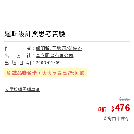
邏輯設計與思考實驗
作
者：
盧明智/王地河/范俊杰
出
版
社：
高立圖書有限公司
出
版
日
期：
2003/01/09
刷
誠品聯名卡
，天天享最高7%回饋
大量採購團購專區
595
476
8
查詢門市庫存