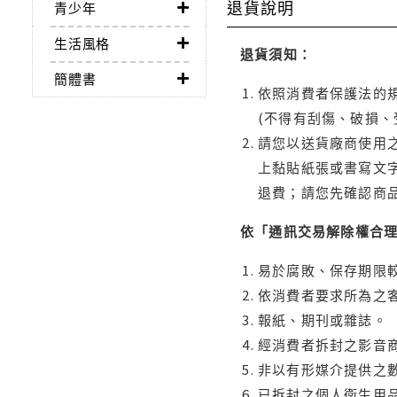
退貨說明
青少年
生活風格
退貨須知：
簡體書
依照消費者保護法的規
(不得有刮傷、破損、
請您以送貨廠商使用
上黏貼紙張或書寫文
退費；請您先確認商
依「通訊交易解除權合
易於腐敗、保存期限較
依消費者要求所為之客
報紙、期刊或雜誌。
經消費者拆封之影音
非以有形媒介提供之數
已拆封之個人衛生用品