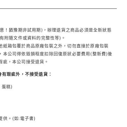
注意！猶豫期非試用期)，辦理退貨之商品必須是全新狀態
有附隨文件或資料的完整性等)。
他紙箱包覆於商品原廠包裝之外，切勿直接於原廠包裝
本公司得依毀損程度扣除回復原狀必要費用(整新費)後
瑕疵，本公司接受退貨。
身有瑕疵外，不接受退貨：
蛋糕)
供。(如:電子書)