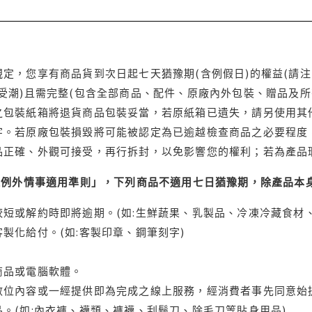
定，您享有商品貨到次日起七天猶豫期(含例假日)的權益(請
受潮)且需完整(包含全部商品、配件、原廠內外包裝、贈品及所
之包裝紙箱將退貨商品包裝妥當，若原紙箱已遺失，請另使用其
字。若原廠包裝損毀將可能被認定為已逾越檢查商品之必要程度，
品正確、外觀可接受，再行拆封，以免影響您的權利；若為產品
理例外情事適用準則」，下列商品不適用七日猶豫期，除產品本
短或解約時即將逾期。(如:生鮮蔬果、乳製品、冷凍冷藏食材、
製化給付。(如:客製印章、鋼筆刻字)
商品或電腦軟體。
位內容或一經提供即為完成之線上服務，經消費者事先同意始提
。(如:內衣褲、襪類、褲襪、刮鬍刀、除毛刀等貼身用品)