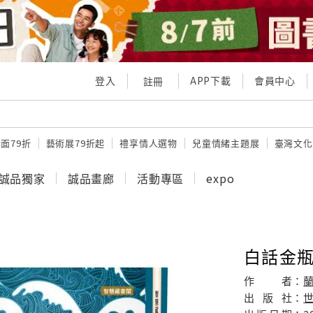
登入
APP下載
會員中心
註冊
面79折
藝術展79折起
禮享情人選物
兒童情緒主題展
臺灣文化
誠品獨家
誠品畫廊
活動專區
expo
白話金
作
者：
蘭
出
版
社：