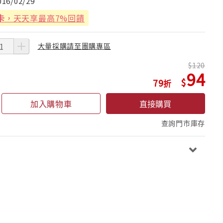
016/02/29
卡
，天天享最高7%回饋
大量採購請至團購專區
120
94
79
加入購物車
直接購買
查詢門市庫存