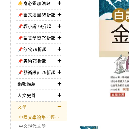
☀️身心靈加油站
📌圖文漫畫85折起
📌輕小說79折起
📌語言學習79折起
📌飲食79折起
📌美術79折起
📌藝術設計79折起
編輯推薦
人文史哲
文學
中國文學論集／經典作品
中文現代文學