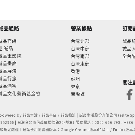
誠品通路
營業據點
訂閱
誠品官網
台灣北部
誠品
迷
誠品
台灣中部
誠品
誠品電影院
台灣南部
全台
誠品畫廊
台灣東部
誠品展演
香港
誠品行旅
蘇州
關注
誠品酒窖
東京
誠品文化藝術基金會
吉隆坡
- powered by 誠品生活 / 誠品書店 / 誠品物流 | 誠品生活股份有限公司 (eslite Spect
52966 | 台灣台北市信義區松德路204號B1 服務電話：0800-666-798／+886-2-
處理｜建議使用瀏覽器版本：Google Chrome版本60以上 / Firefox版本48以上