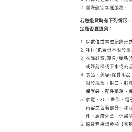
國際航空客運服務。
若您退貨時有下列情形，
定是否要退貨：
以數位或電磁紀錄形式
耗材(包含但不限於墨
衣飾鞋類/寢具/織品
或經剪標或下水或商
食品、美容/保養用
限於瓶蓋、封口、封膜
保護袋、配件紙箱、
家電、3C、畫作、
內容之包裝部分、移除
件、原廠外盒、保護
退貨程序請參閱【客