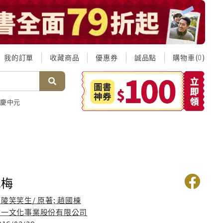
我的訂單
收藏商品
優惠券
誠品點
購物車(
)
0
慶中元
瓶梅
陵笑笑生/ 原著; 趙國棟
世一文化事業股份有限公司