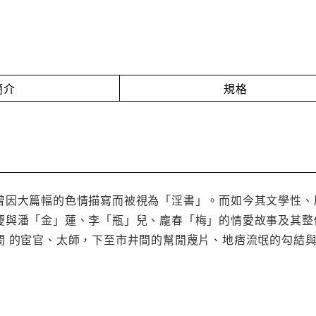
簡介
規格
曾因大篇幅的色情描寫而被視為「淫書」。而如今其文學性、
慶與潘「金」蓮、李「瓶」兒、龐春「梅」的情愛故事及其整
間 的宦官、太師，下至市井間的幫閒蔑片、地痞流氓的勾結與