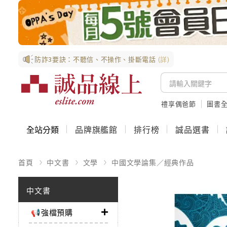
防詐3要訣：不聽信、不操作、掛斷電話
(詳)
禮享偶爸節
圖書全
全站分類
品牌旗艦館
排行榜
誠品選書
首頁
中文書
文學
中國文學論集／經典作品
中文書
📢強檔預購