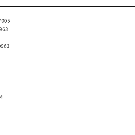
7005
963
0963
CM