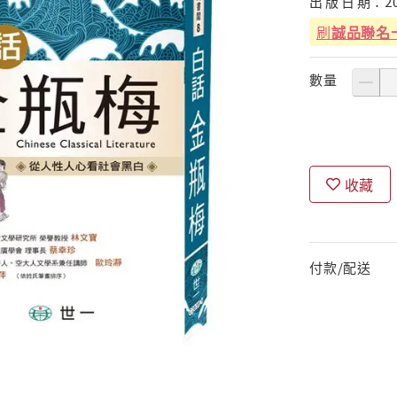
出
版
日
期：
2
刷
誠品聯名
數量
收藏
付款/配送