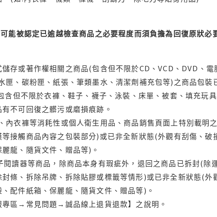
可能被認定已逾越檢查商品之必要程度而須負擔為回復原狀必要
儲存或著作權相關之商品(包含但不限於CD、VCD、DVD、電
水匣、碳粉匣、紙張、筆類墨水、清潔劑補充包等)之商品包裝已
(包含但不限於衣褲、鞋子、襪子、泳裝、床單、被套、填充玩具
品有不可回復之髒污或磨損痕跡。
品、內衣褲等消耗性或個人衛生用品、商品銷售頁面上特別載明之
等接觸商品內容之包裝部分)或已非全新狀態(外觀有刮傷、破
保麗龍、隨貨文件、贈品等)。
電子閱讀器等商品，除商品本身有瑕疵外，退回之商品已拆封(除
封條、拆除吊牌、拆除貼膠或標籤等情形)或已非全新狀態(外
袋、配件紙箱、保麗龍、隨貨文件、贈品等)。
服專區→常見問題→誠品線上退貨退款】之說明。