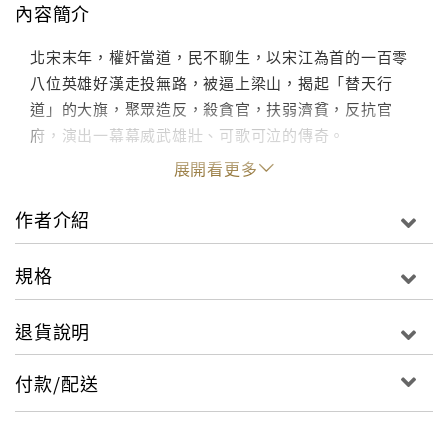
內容簡介
北宋末年，權奸當道，民不聊生，以宋江為首的一百零
八位英雄好漢走投無路，被逼上梁山，揭起「替天行
道」的大旗，聚眾造反，殺貪官，扶弱濟貧，反抗官
府，演出一幕幕威武雄壯、可歌可泣的傳奇。
展開看更多
作者介紹
規格
退貨說明
付款/配送