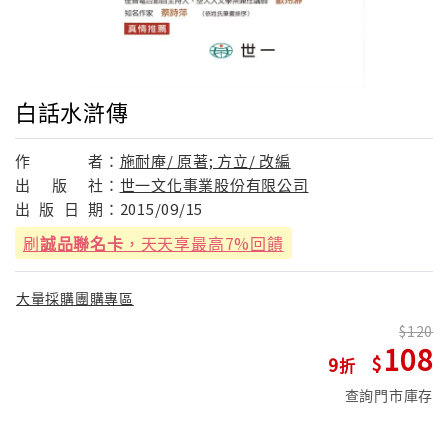
白話水滸傳
作
者：
施耐庵/ 原著; 方立/ 改編
出
版
社：
世一文化事業股份有限公司
出
版
日
期：
2015/09/15
刷
誠品聯名卡
，天天享最高7%回饋
大量採購團購專區
120
108
9
查詢門市庫存