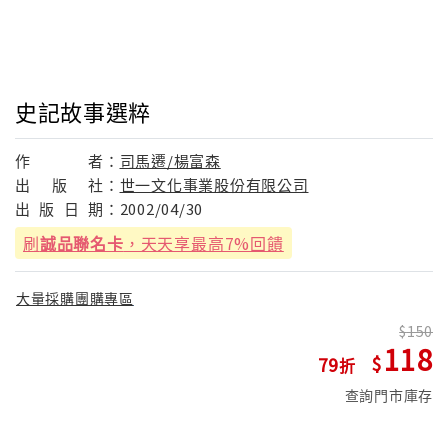
史記故事選粹
作
者：
司馬遷/楊富森
出
版
社：
世一文化事業股份有限公司
出
版
日
期：
2002/04/30
刷
誠品聯名卡
，天天享最高7%回饋
大量採購團購專區
150
118
79
查詢門市庫存