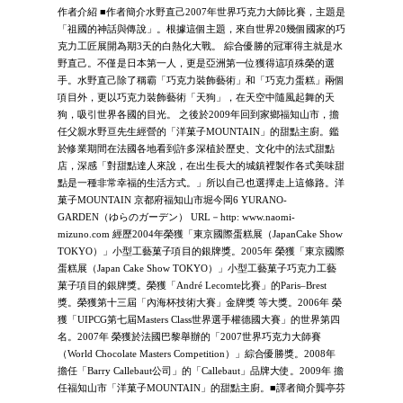
作者介紹 ■作者簡介水野直己2007年世界巧克力大師比賽，主題是
「祖國的神話與傳說」。根據這個主題，來自世界20幾個國家的巧
克力工匠展開為期3天的白熱化大戰。 綜合優勝的冠軍得主就是水
野直己。不僅是日本第一人，更是亞洲第一位獲得這項殊榮的選
手。水野直己除了稱霸「巧克力裝飾藝術」和「巧克力蛋糕」兩個
項目外，更以巧克力裝飾藝術「天狗」，在天空中隨風起舞的天
狗，吸引世界各國的目光。 之後於2009年回到家鄉福知山市，擔
任父親水野亘先生經營的「洋菓子MOUNTAIN」的甜點主廚。鑑
於修業期間在法國各地看到許多深植於歷史、文化中的法式甜點
店，深感「對甜點達人來說，在出生長大的城鎮裡製作各式美味甜
點是一種非常幸福的生活方式。」所以自己也選擇走上這條路。洋
菓子MOUNTAIN 京都府福知山市堀今岡6 YURANO-
GARDEN（ゆらのガーデン） URL－http: www.naomi-
mizuno.com 經歷2004年榮獲「東京國際蛋糕展（JapanCake Show
TOKYO）」小型工藝菓子項目的銀牌獎。2005年 榮獲「東京國際
蛋糕展（Japan Cake Show TOKYO）」小型工藝菓子巧克力工藝
菓子項目的銀牌獎。榮獲「André Lecomte比賽」的Paris–Brest
獎。榮獲第十三屆「內海杯技術大賽」金牌獎 等大獎。2006年 榮
獲「UIPCG第七屆Masters Class世界選手權德國大賽」的世界第四
名。2007年 榮獲於法國巴黎舉辦的「2007世界巧克力大師賽
（World Chocolate Masters Competition）」綜合優勝獎。2008年
擔任「Barry Callebaut公司」的「Callebaut」品牌大使。2009年 擔
任福知山市「洋菓子MOUNTAIN」的甜點主廚。■譯者簡介龔亭芬