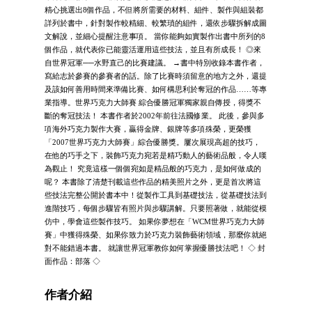
精心挑選出8個作品，不但將所需要的材料、組件、製作與組裝都
詳列於書中，針對製作較精細、較繁瑣的組件，還依步驟拆解成圖
文解說，並細心提醒注意事項。 當你能夠如實製作出書中所列的8
個作品，就代表你已能靈活運用這些技法，並且有所成長！ ◎來
自世界冠軍──水野直己的比賽建議。 →書中特別收錄本書作者，
寫給志於參賽的參賽者的話。除了比賽時須留意的地方之外，還提
及該如何善用時間來準備比賽、如何構思利於奪冠的作品……等專
業指導。世界巧克力大師賽 綜合優勝冠軍獨家親自傳授，得獎不
斷的奪冠技法！ 本書作者於2002年前往法國修業。 此後，參與多
項海外巧克力製作大賽，贏得金牌、銀牌等多項殊榮，更榮獲
「2007世界巧克力大師賽」綜合優勝獎。屢次展現高超的技巧，
在他的巧手之下，裝飾巧克力宛若是精巧動人的藝術品般，令人嘆
為觀止！ 究竟這樣一個個宛如是精品般的巧克力，是如何做成的
呢？ 本書除了清楚刊載這些作品的精美照片之外，更是首次將這
些技法完整公開於書本中！從製作工具到基礎技法，從基礎技法到
進階技巧，每個步驟皆有照片與步驟講解。只要照著做，就能從模
仿中，學會這些製作技巧。 如果你夢想在「WCM世界巧克力大師
賽」中獲得殊榮、如果你致力於巧克力裝飾藝術領域，那麼你就絕
對不能錯過本書。 就讓世界冠軍教你如何掌握優勝技法吧！ ◇ 封
面作品：部落 ◇
作者介紹