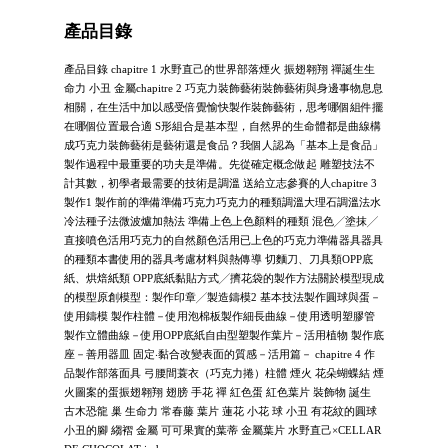
產品目錄
產品目錄 chapitre 1 水野直己的世界部落煙火 振翅翱翔 禪誕生生
命力 小丑 金屬chapitre 2 巧克力裝飾藝術裝飾藝術與身邊事物息息
相關，在生活中加以感受倍覺愉快製作裝飾藝術，思考哪個組件擺
在哪個位置最合適 S形組合是基本型，自然界的生命體都是曲線構
成巧克力裝飾藝術是藝術還是食品？我個人認為「基本上是食品」
製作過程中最重要的功夫是準備。先從確定概念做起 雕塑技法不
計其數，初學者最需要的技術是調溫 送給立志參賽的人chapitre 3
製作1 製作前的準備準備巧克力巧克力的種類調溫大理石調溫法水
冷法種子法微波爐加熱法 準備上色上色顏料的種類 混色╱塗抹╱
直接噴色活用巧克力的自然顏色活用已上色的巧克力準備器具器具
的種類本書使用的器具考慮材料與熱傳導 切麵刀、刀具類OPP底
紙、烘焙紙類 OPP底紙黏貼方式╱擠花袋的製作方法關於模型現成
的模型原創模型：製作印章╱製造鑄模2 基本技法製作圓球與蛋－
使用鑄模 製作柱體－使用泡棉板製作細長曲線－使用透明塑膠管
製作立體曲線－使用OPP底紙自由型塑製作葉片－活用植物 製作底
座－善用器皿 固定‧黏合改變表面的質感－活用篇－ chapitre 4 作
品製作部落面具 弓腰間蓑衣（巧克力捲）柱體 煙火 花朵蝴蝶結 煙
火圖案的蛋振翅翱翔 翅膀 手花 禪 紅色蛋 紅色葉片 裝飾物 誕生
古木恐龍 巢 生命力 常春藤 葉片 蓮花 小花 球 小丑 有花紋的圓球
小丑的腳 縐褶 金屬 可可果實的葉蒂 金屬葉片 水野直己×CELLAR