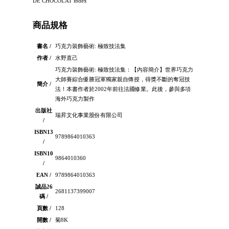
DE CHOCOLAT index
商品規格
書名 /
巧克力裝飾藝術: 極致技法集
作者 /
水野直己
巧克力裝飾藝術: 極致技法集：【內容簡介】世界巧克力
大師賽綜合優勝冠軍獨家親自傳授，得獎不斷的奪冠技
簡介 /
法！本書作者於2002年前往法國修業。此後，參與多項
海外巧克力製作
出版社
瑞昇文化事業股份有限公司
/
ISBN13
9789864010363
/
ISBN10
9864010360
/
EAN /
9789864010363
誠品26
2681137399007
碼 /
頁數 /
128
開數 /
菊8K