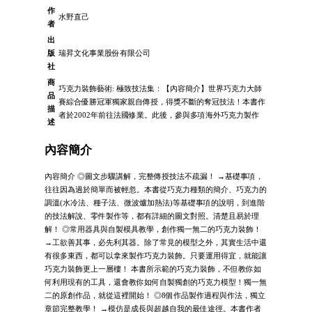
作
水野直己
者
出
版
瑞昇文化事業股份有限公司
社
商
巧克力裝飾藝術: 極致技法集：【內容簡介】世界巧克力大師
品
賽綜合優勝冠軍獨家親自傳授，得獎不斷的奪冠技法！本書作
描
者於2002年前往法國修業。此後，參與多項海外巧克力製作
述
內容簡介
內容簡介 ◎圖文步驟講解，完整傳授技法不疏漏！ →基礎事項，
往往因為過於簡單而被輕忽。本書從巧克力種類的簡介、巧克力的
調溫(水冷法、種子法、微波爐加熱法)等基礎事項的說明，到進階
的技法解說、零件製作等，都有詳細的圖文對照。清楚且易於理
解！ ◎常用器具與自製模具教學，創作獨一無二的巧克力裝飾！
→工欲善其事，必先利其器。除了常見的模型之外，其實生活中還
有很多東西，都可以拿來製作巧克力裝飾。只要運用得宜，就能讓
巧克力裝飾更上一層樓！ 本書所示範的巧克力裝飾，不但教你如
何利用現有的工具，還會教你如何自製獨創的巧克力模型！獨一無
二的原創作品，就從這裡開始！ ◎8個作品製作過程與作法，獨立
章節完整教學！ →模仿是成長與超越自我的最佳途徑。本書作者