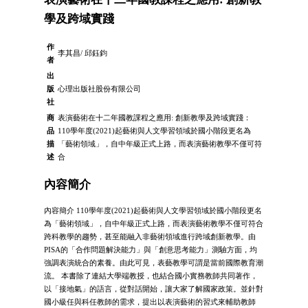
學及跨域實踐
作
李其昌/ 邱鈺鈞
者
出
版
心理出版社股份有限公司
社
商
表演藝術在十二年國教課程之應用: 創新教學及跨域實踐：
品
110學年度(2021)起藝術與人文學習領域於國小階段更名為
描
「藝術領域」，自中年級正式上路，而表演藝術教學不僅可符
述
合
內容簡介
內容簡介 110學年度(2021)起藝術與人文學習領域於國小階段更名
為「藝術領域」，自中年級正式上路，而表演藝術教學不僅可符合
跨科教學的趨勢，甚至能融入非藝術領域進行跨域創新教學。由
PISA的「合作問題解決能力」與「創意思考能力」測驗方面，均
強調表演統合的素養。由此可見，表藝教學可謂是當前國際教育潮
流。 本書除了連結大學端教授，也結合國小實務教師共同著作，
以「接地氣」的語言，從對話開始，讓大家了解國家政策。並針對
國小級任與科任教師的需求，提出以表演藝術的習式來輔助教師