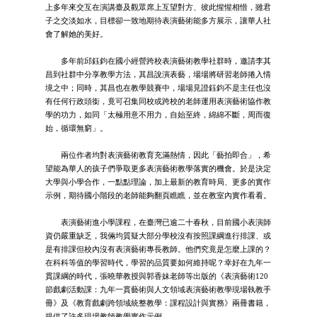
上多年來交互在演講臺及觀眾席上互望對方、彼此惺惺相惜，雖君
子之交淡如水，目標卻一致地期待表演藝術能多方展示，讓華人社
會了解她的美好。
多年前邱鈺鈞在國小經營跨校表演藝術教學社群時，邀請李其
昌到社群中分享教學方法，其昌說演表藝，場場將研習老師捲入情
境之中；同時，其昌也在教學競賽中，場場見證鈺鈞不是主任也沒
有任何行政頭銜，竟可召集同校或跨校的老師運用表演藝術協作教
學的功力，如同「太極用意不用力，自始至終，綿綿不斷，周而復
始，循環無窮」。
兩位作者均對表演藝術教育充滿熱情，因此「藝拍即合」，希
望能為華人的孩子們爭取更多表演藝術教學落實的機會。於是決定
大學與小學合作，一點點理論，加上最新的教育時局、更多的實作
示例，期待國小階段的老師能夠翻頁瞧瞧，並在教室內實作看看。
表演藝術進小學課程，在臺灣已逾二十春秋，目前國小表演師
資仍嚴重缺乏，我倆均質疑大部分學校沒有按照課綱進行排課、或
是有排課但校內沒有表演藝術專長教師。他們究竟是怎麼上課的？
在科科等值的學習時代，學習的品質要如何維持呢？幸好在九年一
貫課綱的時代，張曉華教授與郭香妹老師等出版的《表演藝術120
節戲劇活動課：九年一貫藝術與人文領域表演藝術教學現場執教手
冊》及《教育戲劇跨領域統整教學：課程設計與實務》兩冊書籍，
提供了許多現場教師教學實作示例。