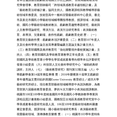
究學會理事、教育部師藝司「跨領域美感教育卓越領航計畫」及
「藝術教育法研修計畫」協同主持人、國教署課程與教學輔導群藝
術領域常務委員、技術型高中一般科目暨藝術群科中心委員、臺北
市及新北市國民小學藝術領域輔導團指導教授。授課領域：表演藝
術、國民小學藝術領域教材教法、戲劇教育趨勢專題研究、藝術與
人文教學理論研究、導演方法、表演方法研究專長：表演藝術教
育、表導演、兒童劇場、創作性戲劇、戲劇教育史經 歷：（一）
教育部文藝創作獎：戲劇劇本項評審委員 （二）教育部107年度人
文及社會科學博士論文改寫專書暨編纂主題論文集計畫主持人
（三）教育部國際及兩岸教育司「強化聯繫境外臺校實施計畫」主
持人 （四）教育部國民及學前教育署教學正常化委員 （五）教育
部國民及學前教育署小學學生學習成就素養導向標準本位評量研究
發展小組委員 （六）科技部人文社會科學研究中心「補助經典研
讀班」主持人 （七）《藝術教育研究》期刊第32期主編 （八）中
華戲劇學會第14屆常務監事獲 獎：2016年榮獲第十屆華文戲劇節
青年優秀論文獎邱鈺鈞英國Exeter University 教育碩士／成功大學
藝術研究所碩士。現任教育部藝術領域輔導群中央諮詢教師，為教
育部第六屆藝術教育會委員、夢的Ｎ次方國中小表演組授課教師、
桃園市108至109學年度精進國民中學及國民小學教師教學專業與
課程品質計畫推動小組委員、國教院亞太地區美感教育研究室中小
學美感素養命題研究命題人員、106至109年度藝術領域教科圖書
審定會委員。授課領域：國小藝術領域研究專長：表演藝術教育、
視覺藝術領域、漢傳佛教音樂獲 獎：（一）桃園市103學年度特殊