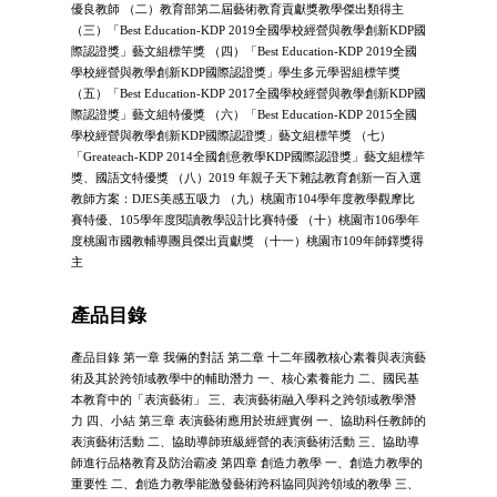
優良教師 （二）教育部第二屆藝術教育貢獻獎教學傑出類得主
（三）「Best Education-KDP 2019全國學校經營與教學創新KDP國
際認證獎」藝文組標竿獎 （四）「Best Education-KDP 2019全國
學校經營與教學創新KDP國際認證獎」學生多元學習組標竿獎
（五）「Best Education-KDP 2017全國學校經營與教學創新KDP國
際認證獎」藝文組特優獎 （六）「Best Education-KDP 2015全國
學校經營與教學創新KDP國際認證獎」藝文組標竿獎 （七）
「Greateach-KDP 2014全國創意教學KDP國際認證獎」藝文組標竿
獎、國語文特優獎 （八）2019 年親子天下雜誌教育創新一百入選
教師方案：DJES美感五吸力 （九）桃園市104學年度教學觀摩比
賽特優、105學年度閱讀教學設計比賽特優 （十）桃園市106學年
度桃園市國教輔導團員傑出貢獻獎 （十一）桃園市109年師鐸獎得
主
產品目錄
產品目錄 第一章 我倆的對話 第二章 十二年國教核心素養與表演藝
術及其於跨領域教學中的輔助潛力 一、核心素養能力 二、國民基
本教育中的「表演藝術」 三、表演藝術融入學科之跨領域教學潛
力 四、小結 第三章 表演藝術應用於班經實例 一、協助科任教師的
表演藝術活動 二、協助導師班級經營的表演藝術活動 三、協助導
師進行品格教育及防治霸凌 第四章 創造力教學 一、創造力教學的
重要性 二、創造力教學能激發藝術跨科協同與跨領域的教學 三、