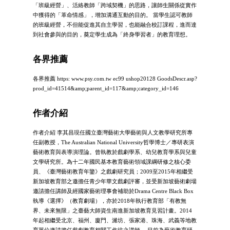
「班級經營」、活絡教師「跨域契機」的思路，讓師生關係從實作
中獲得的「革命情感」，增加溝通互動的目的。 當學生認可教師
的班級經營，不但能促進其自主學習，也能融合校訂課程，進而達
到社會參與的目的，奠定學生成為「終身學習者」的教育理想。
各界推薦
各界推薦 https: www.psy.com.tw ec99 ushop20128 GoodsDescr.asp?
prod_id=41514&amp;parent_id=117&amp;category_id=146
作者介紹
作者介紹 李其昌現任國立臺灣藝術大學藝術與人文教學研究所專
任副教授，The Australian National University哲學博士／專研表演
藝術教育與表導演理論。曾執教於戲劇學系、幼兒教育學系與兒童
文學研究所。為十二年國民基本教育藝術領域課綱研修之核心委
員、《臺灣藝術教育年鑒》之戲劇研究員；2009至2015年相繼受
新加坡教育部之邀擔任青少年華文戲劇評審，並受新加坡藝術劇場
邀請擔任講師及經國家藝術理事會補助於Drama Centre Black Box
執導《選擇》（教育劇場），亦於2018年執行教育部「有教無
界、未來無限」之臺藝大師資生南進新加坡教育見習計畫。2014
年起相繼受北京、福州、廈門、濰坊、張家港、珠海、武義等地教
育單位邀請擔任戲劇教育相關工作坊之講師。 目前為藝術教育研