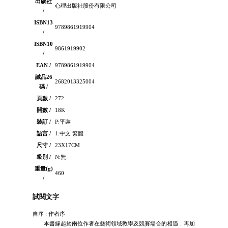
出版社
心理出版社股份有限公司
/
ISBN13
9789861919904
/
ISBN10
9861919902
/
EAN /
9789861919904
誠品26
2682013325004
碼 /
頁數 /
272
開數 /
18K
裝訂 /
P:平裝
語言 /
1:中文 繁體
尺寸 /
23X17CM
級別 /
N:無
重量(g)
460
/
試閱文字
自序 : 作者序
本書緣起於兩位作者在藝術領域教學及競賽場合的相遇，再加