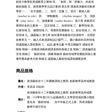
創造力教學於美感教育之實例 四、「創意」和「想像力」的表演
藝術遊戲 五、創意教學單元設計案例 第五章 透過表演藝術活動來
學習 一、「名字遊戲」 二、習式：定像 三、習式：教師入戲
（teacher in role） 四、「律動畫面」（rhythm images） 五、演故
事（play story） 六、讀者劇場（reader theatre） 第六章 表藝習式
應用於各科之案例 一、語文領域 二、自然領域 三、數學領域 四、
社會領域 五、健體領域 六、視覺與音樂藝術 七、綜合領域 八、科
技領域 九、議題融入 第七章 如何運用表藝習式於課程中：活用於
統整單元 一、融入式表演課程設計竅門 二、國小藝術科目跨領域
與議題融入課程實例 三、結語 參考文獻 中英文關鍵字 感謝名單
附錄 附錄一 在職表演藝術授課老師的進修之道 附錄二 課表編排及
呈現 附錄三 「藝術領域」課綱 附錄四 藝術領域學習重點與核心素
養呼應表參考示例 附錄五 議題融入藝術領域課程綱要說明
商品規格
書名 /
表演藝術在十二年國教課程之應用: 創新教學及跨域實踐
作者 /
李其昌 邱鈺鈞
表演藝術在十二年國教課程之應用: 創新教學及跨域實
踐：110學年度(2021)起藝術與人文學習領域於國小階段
簡介 /
更名為「藝術領域」，自中年級正式上路，而表演藝術
教學不僅可符合