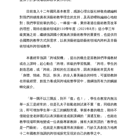
目前進入十二年國民基本教育，感謝心理出版社林敬堯總編輯
對我們持續推廣表演藝術教學理念的支持，及高碧嶸執編細心地校
對；我們學習前輩的用心，一棒接一棒，秉持著過往藝術教育改革
的理想，期待在藝術領域於110學年度（2021年8月）從小學三年
級實施之前，繼續強調國小實施表演藝術教學的重要性，也提供符
合國際的教學方式與需求，以表演藝術協助藝術領域內跨科及非藝
術領域外跨領域教學。
本書經常強調「跨域契機」，提出的概念是當教師們準備教材
或在上課時，起心動念「跨增」班級的學習氛圍、「跨培」學生的
創造思維，或「跨統」課程的生活連結等，因表演藝術本質具有
「身體、情緒、對話、扮演」的全人薈美融合的特性，可援助教師
在班級經營、創造力養成與跨域統整學習中，擔綱強而有力的觸媒
轉化媒介。
「舉一隅不以三隅反，則不『復』也！」，學生在教室內無法
舉一反三是經常的，但是孔夫子鼓勵老師試著不重「復」同樣的教
法，即可增加學生舉一反三的觸類旁通。掌握本書的概念，期待不
僅能促使老師嘗試以表演藝術達成新課綱的「溝通互動」，也能在
教學現場即興地變成一位表藝專家教師，擁有大家所謂的「教學也
是一門藝術」，也就是大膽地運用表演藝術，巧妙又具創造力地將
十二年國教所強調的跨領域探究呈現於自己的教學之中。