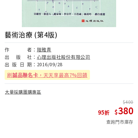
藝術治療 (第4版)
作
者：
陸雅青
出
版
社：
心理出版社股份有限公司
出
版
日
期：
2016/09/28
刷
誠品聯名卡
，天天享最高7%回饋
大量採購團購專區
400
380
95
查詢門市庫存