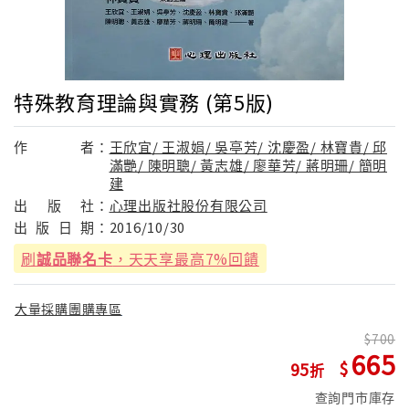
特殊教育理論與實務 (第5版)
作
者：
王欣宜/ 王淑娟/ 吳亭芳/ 沈慶盈/ 林寶貴/ 邱
滿艷/ 陳明聰/ 黃志雄/ 廖華芳/ 蔣明珊/ 簡明
建
出
版
社：
心理出版社股份有限公司
出
版
日
期：
2016/10/30
刷
誠品聯名卡
，天天享最高7%回饋
大量採購團購專區
700
665
95
查詢門市庫存