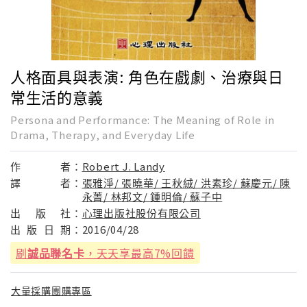
人格面具與表演: 角色在戲劇、治療與日
常生活的意義
Persona and Performance: The Meaning of Role in
Drama, Therapy, and Everyday Life
作
者：
Robert J. Landy
譯
者：
張雅淨/ 張曉華/ 王秋絨/ 洪素珍/ 蘇慶元/ 陳
永菁/ 林邦文/ 鍾明倫/ 蘇子中
出
版
社：
心理出版社股份有限公司
出
版
日
期：
2016/04/28
刷
誠品聯名卡
，天天享最高7%回饋
大量採購團購專區