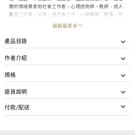
關的領域專家如社會工作者、心理諮商師、教師、成人
教育工作者、父母，或社會工作、心理輔導、教育、兒
童福利、心理學、社會學、人類學等學系學生研讀，期
展開看更多
待本書之翻譯推廣，可帶動台灣以科際整合的視野，讓
戲劇治療在一般人的日常生活之改善及相關專家的專業
產品目錄
成長上能更有精緻的貢獻。
作者介紹
本書與作者另一本戲劇治療的專書：《戲劇治療：概
念、理論與實務》一書（中譯本由心理出版社出版）可
規格
一併做為推動台灣戲劇治療的重要參考著作。
退貨說明
付款/配送