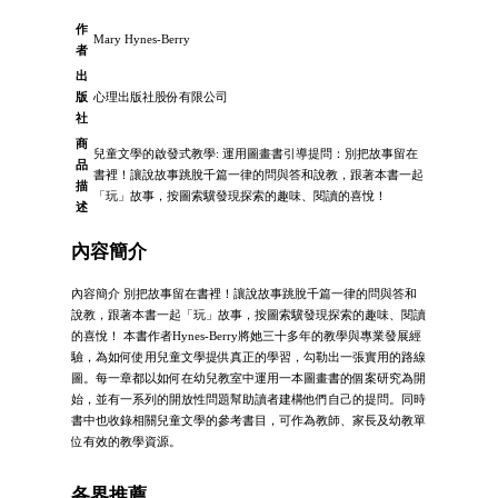
作
Mary Hynes-Berry
者
出
版
心理出版社股份有限公司
社
商
兒童文學的啟發式教學: 運用圖畫書引導提問：別把故事留在
品
書裡！讓說故事跳脫千篇一律的問與答和說教，跟著本書一起
描
「玩」故事，按圖索驥發現探索的趣味、閱讀的喜悅！
述
內容簡介
內容簡介 別把故事留在書裡！讓說故事跳脫千篇一律的問與答和
說教，跟著本書一起「玩」故事，按圖索驥發現探索的趣味、閱讀
的喜悅！ 本書作者Hynes-Berry將她三十多年的教學與專業發展經
驗，為如何使用兒童文學提供真正的學習，勾勒出一張實用的路線
圖。每一章都以如何在幼兒教室中運用一本圖畫書的個案研究為開
始，並有一系列的開放性問題幫助讀者建構他們自己的提問。同時
書中也收錄相關兒童文學的參考書目，可作為教師、家長及幼教單
位有效的教學資源。
各界推薦