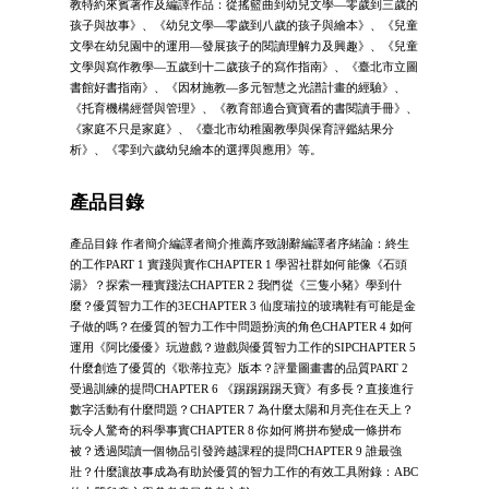
教特約來賓著作及編譯作品：從搖籃曲到幼兒文學—零歲到三歲的
孩子與故事》、《幼兒文學—零歲到八歲的孩子與繪本》、《兒童
文學在幼兒園中的運用—發展孩子的閱讀理解力及興趣》、《兒童
文學與寫作教學—五歲到十二歲孩子的寫作指南》、《臺北市立圖
書館好書指南》、《因材施教—多元智慧之光譜計畫的經驗》、
《托育機構經營與管理》、《教育部適合寶寶看的書閱讀手冊》、
《家庭不只是家庭》、《臺北市幼稚園教學與保育評鑑結果分
析》、《零到六歲幼兒繪本的選擇與應用》等。
產品目錄
產品目錄 作者簡介編譯者簡介推薦序致謝辭編譯者序緒論：終生
的工作PART 1 實踐與實作CHAPTER 1 學習社群如何能像《石頭
湯》？探索一種實踐法CHAPTER 2 我們從《三隻小豬》學到什
麼？優質智力工作的3ECHAPTER 3 仙度瑞拉的玻璃鞋有可能是金
子做的嗎？在優質的智力工作中問題扮演的角色CHAPTER 4 如何
運用《阿比優優》玩遊戲？遊戲與優質智力工作的SIPCHAPTER 5
什麼創造了優質的《歌蒂拉克》版本？評量圖畫書的品質PART 2
受過訓練的提問CHAPTER 6 《踢踢踢踢天寶》有多長？直接進行
數字活動有什麼問題？CHAPTER 7 為什麼太陽和月亮住在天上？
玩令人驚奇的科學事實CHAPTER 8 你如何將拼布變成一條拼布
被？透過閱讀一個物品引發跨越課程的提問CHAPTER 9 誰最強
壯？什麼讓故事成為有助於優質的智力工作的有效工具附錄：ABC