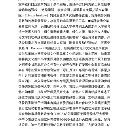
室中進行口說故事的三十多年經驗，讓她學習到有力的工具性故事
能夠跨越課程， 激勵學習。事實證明，當瑪莉在美國艾瑞克森學
院（Erikson Institute）的兒童發展研究所擔任教職，負責教師與職
前教師的專業發展時，故事是她非常重要的工具。■編譯者簡介葉
嘉青教育背景：美國紐約哥倫比亞大學教育碩士美國加州大學教育
博士候選人現任：國立臺灣師範大學、輔仁大學、臺北市立大學幼
兒文學與幼教課程兼任講師國立臺灣圖書館「適合寶寶看的書」評
選委員臺北市立圖書館好書大家讀「圖畫書及幼兒讀物組」評選委
員臺灣「Bookstart 閱讀起步走」推廣講師文化部文化資產局重要
民俗兒童繪本審查委員文化部兒童文化館網站「繪本花園」動畫選
書委員文化部中小學生課外優良讀物推介評選委員臺北市親子館巡
迴輔導委員新北市公立托育中心督導台灣彩虹愛家生命教育協會監
事台灣彩虹愛家生命教育協會《彩虹月刊》專欄作者香港《喜樂少
年》月刊童書專欄作者曾任：行政院文建會兒童文學推廣計畫講師
國家四技二專入學考試幼保科命題委員經國管理暨健康學院幼保科
專任講師國立臺南大學、空中大學、實踐大學兼任講師臺北市、新
北市幼稚園、托兒所評鑑委員臺北市、新北市立圖書館說故事志工
評選委員暨培訓講師臺北市立圖書館好書大家讀「文學讀物組」評
選委員香港豐子愷圖畫書獎評審委員信誼基金會幼兒文學獎評審委
員行政院勞委會保姆檢定醫護組監評委員中華民國幼兒教育改革研
究會總幹事基督教青年會 YMCA 幼兒園園長美國哥倫比亞大學醫
學中心附設幼兒園教師馬偕醫院小兒科護理師美國惠氏藥廠、幫寶
適公司、迪士尼電視頻道幼兒教養顧問廣播節目「九點強強滾」幼