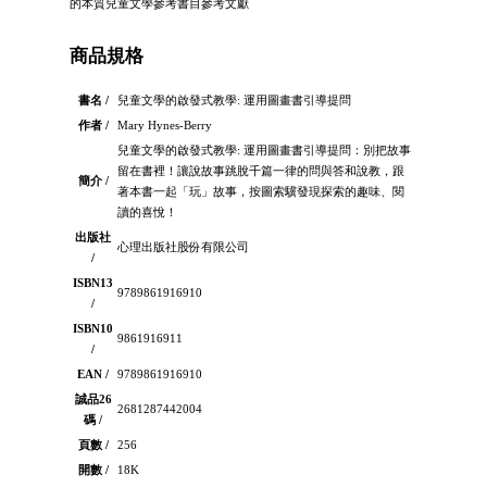
的本質兒童文學參考書目參考文獻
商品規格
書名 /
兒童文學的啟發式教學: 運用圖畫書引導提問
作者 /
Mary Hynes-Berry
兒童文學的啟發式教學: 運用圖畫書引導提問：別把故事
留在書裡！讓說故事跳脫千篇一律的問與答和說教，跟
簡介 /
著本書一起「玩」故事，按圖索驥發現探索的趣味、閱
讀的喜悅！
出版社
心理出版社股份有限公司
/
ISBN13
9789861916910
/
ISBN10
9861916911
/
EAN /
9789861916910
誠品26
2681287442004
碼 /
頁數 /
256
開數 /
18K