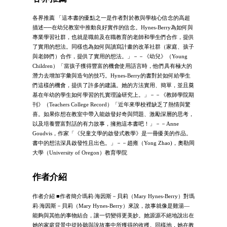
各界推薦 「這本書的優點之一是作者對於教與學核心信念的高超
描述──在幼兒教室中推動良好實作的信念。Hynes-Berry為如何與
專業學習社群，也就是職前及在職教育的老師和學生們合作，提供
了實用的想法。同樣也為如何與讀寫計畫的改革社群（家庭、孩子
與老師們）合作，提供了實用的想法。」－－《幼兒》（Young
Children）「當孩子獲得豐富的機會使用語言時，他們具有極大的
潛力去增加字彙與造句的技巧。Hynes-Berry的書對於如何給學生
們這樣的機會，提供了許多的建議。她的方法實用、簡單，並且奠
基在年幼的學生如何學習的扎實理論研究上。」－－《教師學院期
刊》（Teachers College Record）「近年來學校裡缺乏了熱情與驚
喜。如果你想在教室中帶入能啟發好奇與問題、激勵深層的思考，
以及培養豐富對話的有力故事，擁抱這本書吧！」－－Anne
Goudvis，作家「《兒童文學的啟發式教學》是一冊優美的作品。
書中的想法深具啟發性且出色。」－－趙雍（Yong Zhao)，奧勒岡
大學（University of Oregon）教育學院
作者介紹
作者介紹 ■作者簡介瑪莉‧海因斯－貝莉（Mary Hynes-Berry）對瑪
莉‧海因斯－貝莉（Mary Hynes-Berry）來說，故事就像是雞湯—
能夠與其他的事物結合，讓一切變得更美妙。她源源不絕地說出在
她的家庭背景中從聆聽與說故事中所獲得的收穫。同樣地，她在教