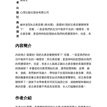
者
出
版
心理出版社股份有限公司
社
商
繪本造型&古典音樂 (附光碟)：親愛的!我把古典音樂變簡單
品
了! 音樂，一直是我們的生活中無所不在的一種聲音；而
描
古典音樂，更是時時刻刻瑩繞在我們的周遭環境中。但是，有
述
內容簡介
內容簡介 親愛的! 我把古典音樂變簡單了! 音樂，一直是我們的生
活中無所不在的一種聲音；而古典音樂，更是時時刻刻瑩繞在我們
的周遭環境中。但是，有多少人能真正聽出古典音樂的美麗與豐富
的情緒呢？ 本書從幼兒教育開始扎根，運用肢體律動、故事、繪
本、遊戲、美勞創作等媒介，帶領孩子欣賞與聆聽古典音樂，用具
體的圖畫來想像古典音樂的聲音起伏與樂器聲響變化，把古典音樂
變簡單了！讓孩子在學會看音符與五線譜之前，就能輕鬆聆聽純古
典的音樂，使古典音樂不再是高深莫測、令人打瞌睡的音樂！
作者介紹
作者介紹 學歷：美國奧勒岡州州立大學 音樂教育學士 美國奧克拉