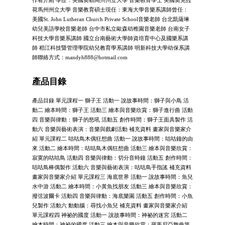
荷馬州州立大學 音樂教育碩士現任：東海大學音樂系講師曾任：
美國St. John Lutheran Church Private School音樂老師 台北凱薩琳
幼兒美語學校音樂老師 台中市私立歐森幼稚園音樂老師 台南女子
科技大學音樂系講師 國立台南藝術大學師資培育中心及國樂系講
師 稻江科技暨管理學院幼兒教育學系講師 明新科技大學幼保系講
師聯絡方式：
mandyh888@hotmail.com
產品目錄
產品目錄 單元課程一 獅子王 活動一 說故事時間：獅子與小鳥 活
動二 繪本時間：獅子王 活動三 繪本與音樂欣賞：獅子進行曲 活動
四 音樂與律動：獅子的怒吼 活動五 創作時間：獅子王面具製作 活
動六 音樂與藝術表演：音樂與戲劇活動 補充資料 畫家與音樂家介
紹 單元課程二 咕咕鳥木偶狂想曲 活動一 說故事時間：咕咕鐘的由
來 活動二 繪本時間：咕咕鳥木偶狂想曲 活動三 繪本與音樂欣賞：
寂寞的咕咕鳥 活動四 音樂與律動：切分音時鐘 活動五 創作時間：
咕咕鳥棒偶製作 活動六 音樂與藝術表演：咕咕鳥手指謠 補充資料
畫家與音樂家介紹 單元課程三 海底世界 活動一 說故事時間：魚兒
水中游 活動二 繪本時間：小黃魚找朋友 活動三 繪本與音樂欣賞：
撥弦波爾卡 活動四 音樂與律動：海底樂園 活動五 創作時間：小魚
兒製作 活動六 動動腦：尋找小魚兒 補充資料 畫家與音樂家介紹
單元課程四 神祕的國度 活動一 說故事時間：神祕的迷宮 活動二
繪本時間：神祕的國度 活動三 繪本與音樂欣賞：羅馬尼亞舞曲第