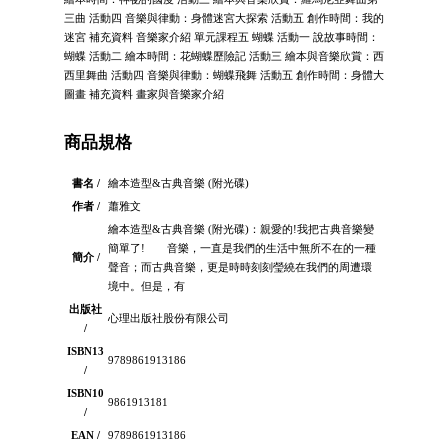
三曲 活動四 音樂與律動：身體迷宮大探索 活動五 創作時間：我的
迷宮 補充資料 音樂家介紹 單元課程五 蝴蝶 活動一 說故事時間：
蝴蝶 活動二 繪本時間：花蝴蝶歷險記 活動三 繪本與音樂欣賞：西
西里舞曲 活動四 音樂與律動：蝴蝶飛舞 活動五 創作時間：身體大
圖畫 補充資料 畫家與音樂家介紹
商品規格
書名 /
繪本造型&古典音樂 (附光碟)
作者 /
蕭雅文
繪本造型&古典音樂 (附光碟)：親愛的!我把古典音樂變
簡單了! 音樂，一直是我們的生活中無所不在的一種
簡介 /
聲音；而古典音樂，更是時時刻刻瑩繞在我們的周遭環
境中。但是，有
出版社
心理出版社股份有限公司
/
ISBN13
9789861913186
/
ISBN10
9861913181
/
EAN /
9789861913186