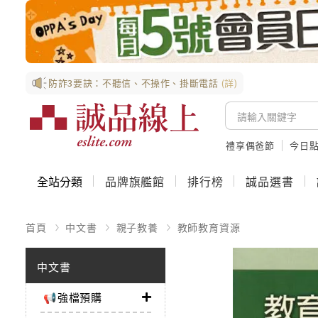
防詐3要訣：不聽信、不操作、掛斷電話
(詳)
禮享偶爸節
今日
全站分類
品牌旗艦館
排行榜
誠品選書
首頁
中文書
親子教養
教師教育資源
中文書
📢強檔預購