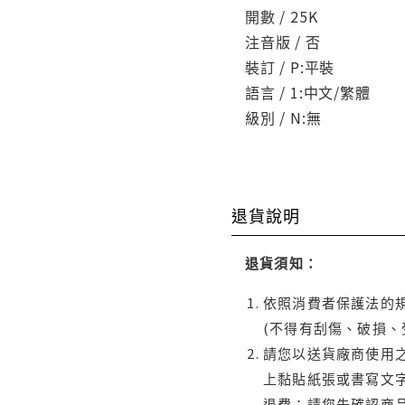
開數 / 25K
注音版 / 否
裝訂 / P:平裝
語言 / 1:中文/繁體
級別 / N:無
退貨說明
退貨須知：
依照消費者保護法的規
(不得有刮傷、破損、
請您以送貨廠商使用
上黏貼紙張或書寫文
退費；請您先確認商