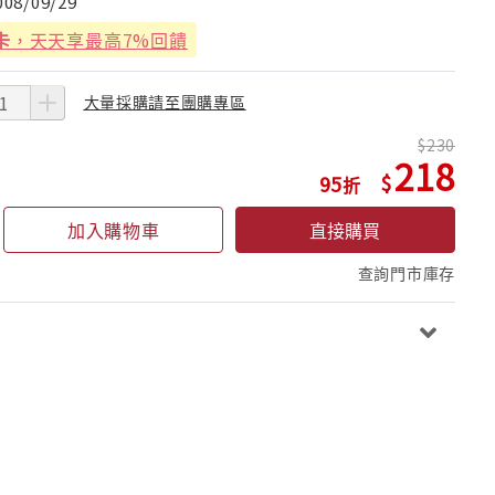
008/09/29
卡
，天天享最高7%回饋
大量採購請至團購專區
230
218
95
加入購物車
直接購買
查詢門市庫存