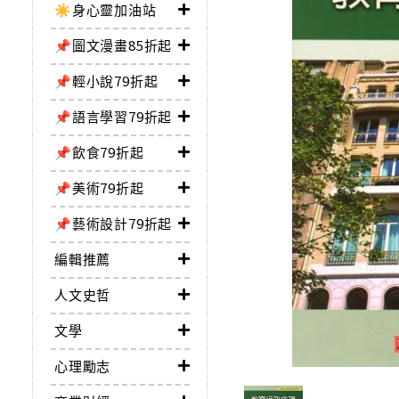
☀️身心靈加油站
📌圖文漫畫85折起
📌輕小說79折起
📌語言學習79折起
📌飲食79折起
📌美術79折起
📌藝術設計79折起
編輯推薦
人文史哲
文學
心理勵志