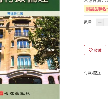
出
版
日
期：
2
刷
誠品聯名
數量
收藏
付款/配送