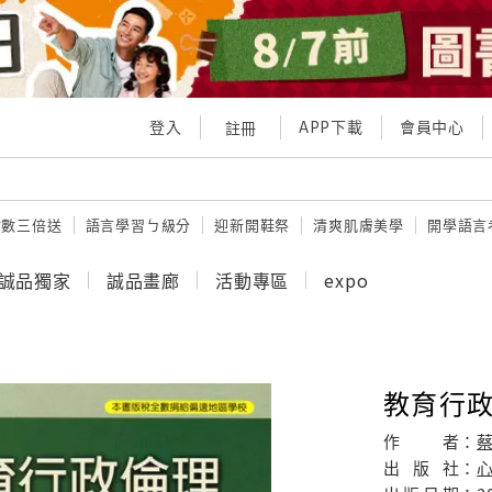
登入
APP下載
會員中心
註冊
點數三倍送
語言學習ㄅ級分
迎新開鞋祭
清爽肌膚美學
開學語言
誠品獨家
誠品畫廊
活動專區
expo
教育行
作
者：
出
版
社：