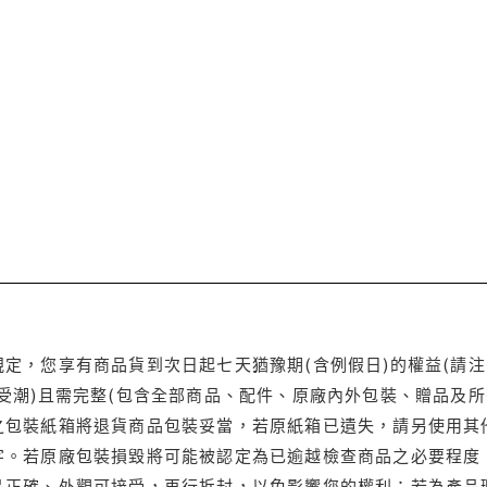
定，您享有商品貨到次日起七天猶豫期(含例假日)的權益(請
受潮)且需完整(包含全部商品、配件、原廠內外包裝、贈品及所
之包裝紙箱將退貨商品包裝妥當，若原紙箱已遺失，請另使用其
字。若原廠包裝損毀將可能被認定為已逾越檢查商品之必要程度，
品正確、外觀可接受，再行拆封，以免影響您的權利；若為產品