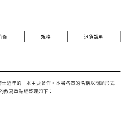
介紹
規格
退貨說明
rna Idol博士近年的一本主要著作。本書各章的名稱以問題形式
的敘寫重點經整理如下：