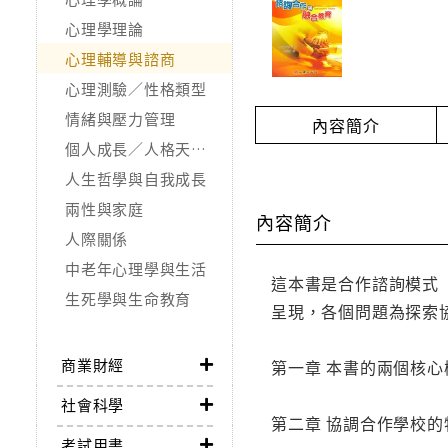
心理學理論
心理輔導與諮商
心理測驗／性格類型
情緒與壓力管理
內容簡介
個人成長／人格天賦／潛能開發
人生哲學與自我成長
兩性與家庭
內容簡介
人際關係
中老年心理學與生活
這本書是合作諮詢模式（Col
生死學與生命教育
呈現，各個問題為探索
商業財經
第一章 本書的兩個核
社會科學
第二章 協調合作學校
考試用書