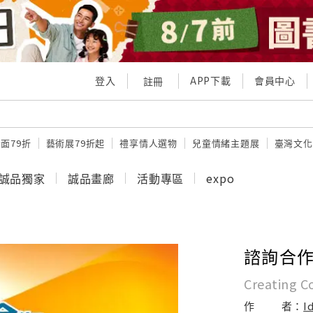
登入
APP下載
會員中心
註冊
面79折
藝術展79折起
禮享情人選物
兒童情緒主題展
臺灣文化
誠品獨家
誠品畫廊
活動專區
expo
諮詢合
Creating Co
作
者：
I