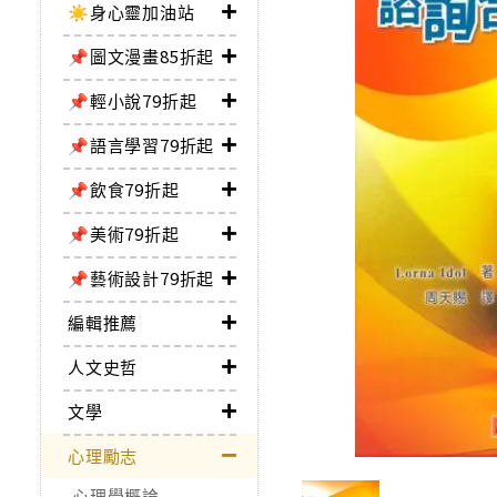
☀️身心靈加油站
📌圖文漫畫85折起
📌輕小說79折起
📌語言學習79折起
📌飲食79折起
📌美術79折起
📌藝術設計79折起
編輯推薦
人文史哲
文學
心理勵志
心理學概論