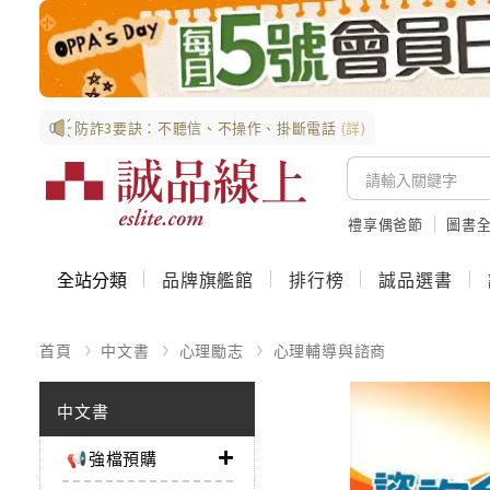
防詐3要訣：不聽信、不操作、掛斷電話
(詳)
禮享偶爸節
圖書全
全站分類
品牌旗艦館
排行榜
誠品選書
首頁
中文書
心理勵志
心理輔導與諮商
中文書
📢強檔預購