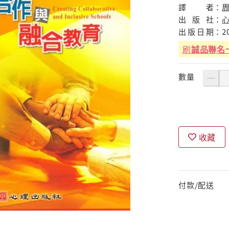
譯
者：
出
版
社：
出
版
日
期：
2
刷
誠品聯名
數量
收藏
付款/配送