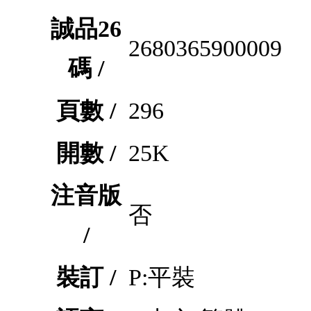
誠品26
2680365900009
碼 /
頁數 /
296
開數 /
25K
注音版
否
/
裝訂 /
P:平裝