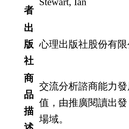
Stewart, Ian
者
出
版
心理出版社股份有限
社
商
交流分析諮商能力發
品
值，由推廣閱讀出發
描
場域。
述