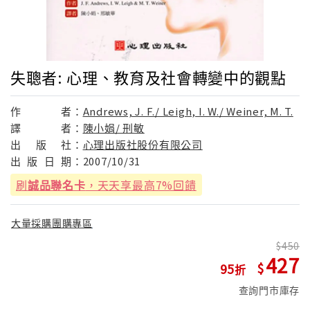
失聰者: 心理、教育及社會轉變中的觀點
作
者：
Andrews, J. F./ Leigh, I. W./ Weiner, M. T.
譯
者：
陳小娟/ 刑敏
出
版
社：
心理出版社股份有限公司
出
版
日
期：
2007/10/31
刷
誠品聯名卡
，天天享最高7%回饋
大量採購團購專區
450
427
95
查詢門市庫存