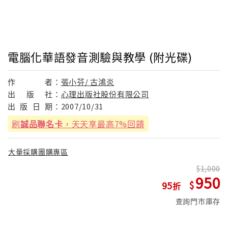
電腦化華語發音測驗與教學 (附光碟)
作
者：
張小芬/ 古鴻炎
出
版
社：
心理出版社股份有限公司
出
版
日
期：
2007/10/31
刷
誠品聯名卡
，天天享最高7%回饋
大量採購團購專區
1,000
950
95
查詢門市庫存