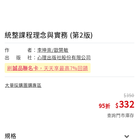
統整課程理念與實務 (第2版)
作
者：
李坤崇/歐慧敏
出
版
社：
心理出版社股份有限公司
刷
誠品聯名卡
，天天享最高7%回饋
大量採購團購專區
350
332
95
查詢門市庫存
規格