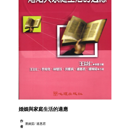
婚姻與家庭生活的適應
作
潘婉茹/ 連惠君
者