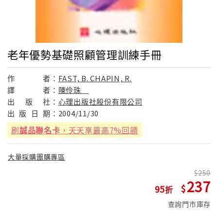
老年優勢基礎照顧管理訓練手冊
作
者：
FAST, B. CHAPIN, R.
譯
者：
陳伶珠
出
版
社：
心理出版社股份有限公司
出
版
日
期：
2004/11/30
刷
誠品聯名卡
，天天享最高7%回饋
大量採購團購專區
250
237
95
查詢門市庫存