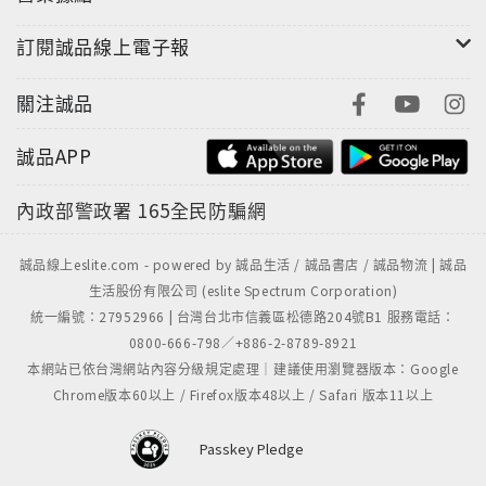
練工作坊。
訂閱誠品線上電子報
■本書目錄
關注誠品
主題一 優勢原則與功能
誠品APP
學習單元一：相互認識：當我八十歲
學習單元二：界定優勢
內政部警政署
165全民防騙網
學習單元三：自我評量
學習單元四：應用優勢原則
誠品線上eslite.com - powered by 誠品生活 / 誠品書店 / 誠品物流 | 誠品
學習單元五：概念上的差異
生活股份有限公司 (eslite Spectrum Corporation)
學習單元六：優勢照顧管理的功能
統一編號：27952966 | 台灣台北市信義區松德路204號B1 服務電話：
0800-666-798／+886-2-8789-8921
主題二 建立關係：建立助人關係
本網站已依台灣網站內容分級規定處理｜建議使用瀏覽器版本：Google
學習單元七：找出共通性
Chrome版本60以上 / Firefox版本48以上 / Safari 版本11以上
學習單元八：執行建立關係過程
學習單元九：關係與葡萄汁
Passkey Pledge
學習單元十：建立關係的障礙