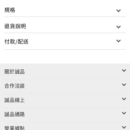
系、朝陽科技大學及臺中健康暨管理學院社會工作系的
規格
兼任講師，主要教授老人學、非營利組織管理、社會工
作理論、質性研究等課程；在進入國立暨南國際大學社
退貨說明
會政策暨社會工作系博士班進修之前（2002），於「財
團法人天主教曉明社會福利基金會」擔任主任，負責居
付款/配送
家服務相關業務及管理工作。她的學經歷相當豐富，二
○○○年於東海大學社會工作系取得碩士學位，一九九八
年通過國家專門職業及技術人員高等考試社會工作師考
試，具有社工師執業執照。
關於誠品
她長期從事相關老年照顧領域的實務工作（1994-
合作洽談
2004），具有醫療社會工作、社區居家服務、護理之家
及日間照顧等直接個案工作經驗；在非營利組織管理、
誠品線上
督導、方案規劃等方面，也有豐富的經歷，是一位在老
年及長期照顧領域直接服務及行政管理擁有完整學經歷
誠品通路
資格的專業人員。二○○三年開始將優勢觀點的照顧管理
模式引進老年實務工作領域，二○○四年籌畫辦理相關訓
營業據點