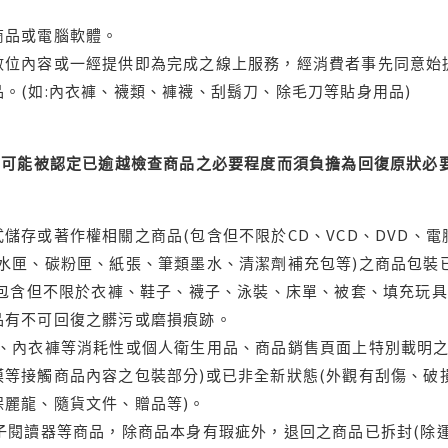
商品或電腦軟體。
位內容或一經提供即為完成之線上服務，經消費者事先同意始提
。(如:內衣褲、襪類、褲襪、刮鬍刀、除毛刀等貼身用品)
可能被認定已逾越檢查商品之必要程度而須負擔為回復原狀必要
儲存或著作權相關之商品(包含但不限於CD、VCD、DVD、電
水匣、碳粉匣、紙張、筆類墨水、清潔劑補充包等)之商品包裝已
(包含但不限於衣褲、鞋子、襪子、泳裝、床單、被套、填充玩具
品有不可回復之髒污或磨損痕跡。
品、內衣褲等消耗性或個人衛生用品、商品銷售頁面上特別載明之
等接觸商品內容之包裝部分)或已非全新狀態(外觀有刮傷、破
保麗龍、隨貨文件、贈品等)。
電子閱讀器等商品，除商品本身有瑕疵外，退回之商品已拆封(除