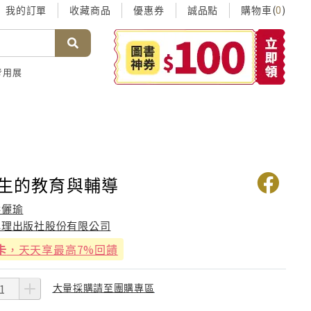
我的訂單
收藏商品
優惠券
誠品點
購物車(
)
0
考用展
學生的教育與輔導
洪儷瑜
心理出版社股份有限公司
卡
，天天享最高7%回饋
大量採購請至團購專區