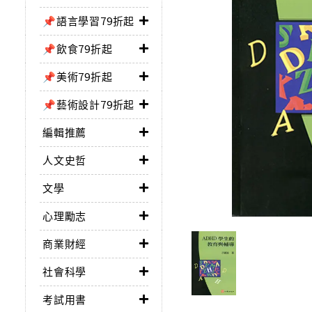
📌語言學習79折起
📌飲食79折起
📌美術79折起
📌藝術設計79折起
編輯推薦
人文史哲
文學
心理勵志
商業財經
社會科學
考試用書