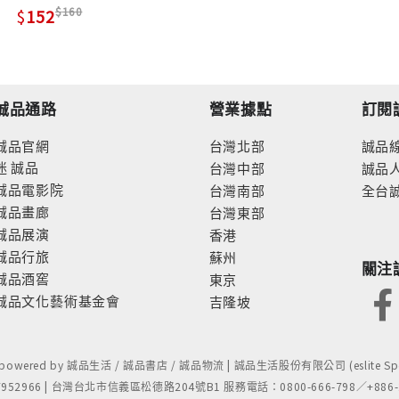
統
160
152
誠品通路
營業據點
訂閱
誠品官網
台灣北部
誠品
迷
誠品
台灣中部
誠品
誠品電影院
台灣南部
全台
誠品畫廊
台灣東部
誠品展演
香港
誠品行旅
蘇州
關注
誠品酒窖
東京
誠品文化藝術基金會
吉隆坡
- powered by 誠品生活 / 誠品書店 / 誠品物流 | 誠品生活股份有限公司 (eslite Spect
52966 | 台灣台北市信義區松德路204號B1 服務電話：0800-666-798／+886-2-