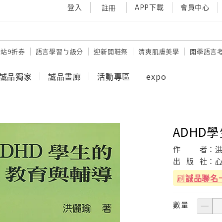
登入
APP下載
會員中心
註冊
站9折券
語言學習ㄅ級分
迎新開鞋祭
清爽肌膚美學
開學語言
誠品獨家
誠品畫廊
活動專區
expo
ADHD
作
者：
出
版
社：
刷
誠品聯名
數量