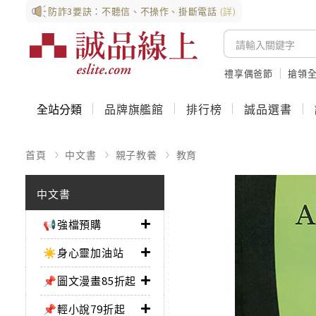
防詐3要訣：不聽信、不操作、掛斷電話
(詳)
禮享偶爸節
搶領全
全站分類
品牌旗艦館
排行榜
誠品選書
首頁
中文書
親子教養
教育
中文書
📢強檔預購
☀️身心靈加油站
📌圖文漫畫85折起
📌輕小說79折起