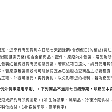
定，您享有商品貨到次日起七天猶豫期(含例假日)的權益(請
受潮)且需完整(包含全部商品、配件、原廠內外包裝、贈品及所
之包裝紙箱將退貨商品包裝妥當，若原紙箱已遺失，請另使用其
字。若原廠包裝損毀將可能被認定為已逾越檢查商品之必要程度，
品正確、外觀可接受，再行拆封，以免影響您的權利；若為產品
理例外情事適用準則」，下列商品不適用七日猶豫期，除產品本
短或解約時即將逾期。(如:生鮮蔬果、乳製品、冷凍冷藏食材、
製化給付。(如:客製印章、鋼筆刻字)