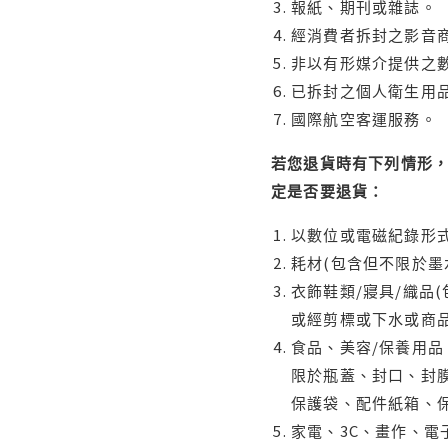
報紙、期刊或雜誌。
經消費者拆封之影音
非以有形媒介提供之數
已拆封之個人衛生用品
國際航空客運服務。
若您退貨時有下列情形，
定是否要退貨：
以數位或電磁紀錄形式
耗材(包含但不限於墨
衣飾鞋類/寢具/織品
或經剪標或下水或商
食品、美容/保養用
限於瓶蓋、封口、封膜
保護袋、配件紙箱、
家電、3C、畫作、