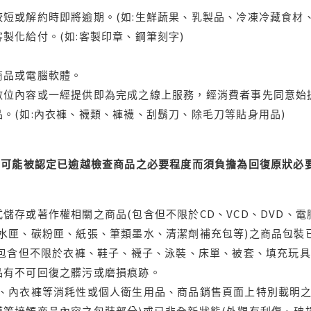
短或解約時即將逾期。(如:生鮮蔬果、乳製品、冷凍冷藏食材、
製化給付。(如:客製印章、鋼筆刻字)
商品或電腦軟體。
位內容或一經提供即為完成之線上服務，經消費者事先同意始提
。(如:內衣褲、襪類、褲襪、刮鬍刀、除毛刀等貼身用品)
可能被認定已逾越檢查商品之必要程度而須負擔為回復原狀必要
儲存或著作權相關之商品(包含但不限於CD、VCD、DVD、電
水匣、碳粉匣、紙張、筆類墨水、清潔劑補充包等)之商品包裝已
(包含但不限於衣褲、鞋子、襪子、泳裝、床單、被套、填充玩具
品有不可回復之髒污或磨損痕跡。
品、內衣褲等消耗性或個人衛生用品、商品銷售頁面上特別載明之
等接觸商品內容之包裝部分)或已非全新狀態(外觀有刮傷、破