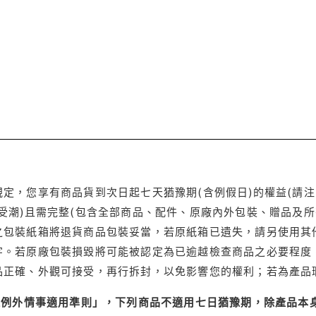
定，您享有商品貨到次日起七天猶豫期(含例假日)的權益(請
受潮)且需完整(包含全部商品、配件、原廠內外包裝、贈品及所
之包裝紙箱將退貨商品包裝妥當，若原紙箱已遺失，請另使用其
字。若原廠包裝損毀將可能被認定為已逾越檢查商品之必要程度，
品正確、外觀可接受，再行拆封，以免影響您的權利；若為產品
理例外情事適用準則」，下列商品不適用七日猶豫期，除產品本