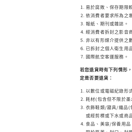
易於腐敗、保存期限較
依消費者要求所為之客
報紙、期刊或雜誌。
經消費者拆封之影音
非以有形媒介提供之數
已拆封之個人衛生用品
國際航空客運服務。
若您退貨時有下列情形，
定是否要退貨：
以數位或電磁紀錄形式
耗材(包含但不限於墨
衣飾鞋類/寢具/織品
或經剪標或下水或商
食品、美容/保養用
限於瓶蓋、封口、封膜