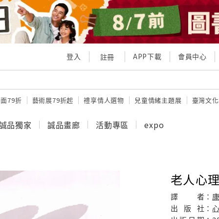
登入
APP下載
會員中心
註冊
面79折
藝術展79折起
禮享情人選物
兒童情緒主題展
臺灣文化
誠品獨家
誠品畫廊
活動專區
expo
老人心
譯
者：
出
版
社：