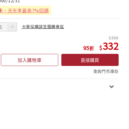
000/12/31
卡
，天天享最高7%回饋
大量採購請至團購專區
350
332
95
加入購物車
直接購買
查詢門市庫存