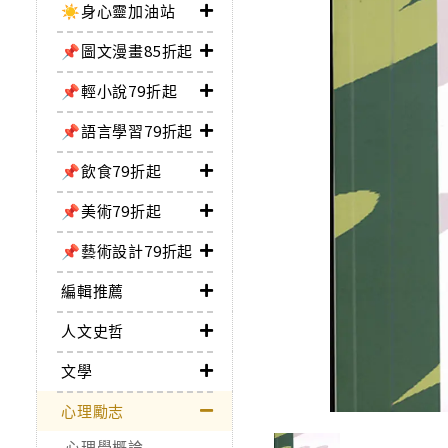
☀️身心靈加油站
📌圖文漫畫85折起
📌輕小說79折起
📌語言學習79折起
📌飲食79折起
📌美術79折起
📌藝術設計79折起
編輯推薦
人文史哲
文學
心理勵志
心理學概論