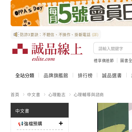
防詐3要訣：不聽信、不操作、掛斷電話
(詳)
禮享偶爸節
圖書全
全站分類
品牌旗艦館
排行榜
誠品選書
首頁
中文書
心理勵志
心理輔導與諮商
中文書
📢強檔預購