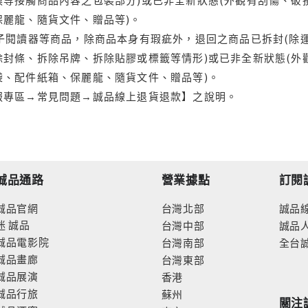
保麗龍、隨貨文件、贈品等)。
電子閱讀器等商品，除商品本身有瑕疵外，退回之商品已拆封(除
封條、拆除吊牌、拆除貼膠或標籤等情形)或已非全新狀態(外
袋、配件紙箱、保麗龍、隨貨文件、贈品等)。
服專區→常見問題→誠品線上退貨退款】之說明。
誠品通路
營業據點
訂閱
誠品官網
台灣北部
誠品
迷
誠品
台灣中部
誠品
誠品電影院
台灣南部
全台
誠品畫廊
台灣東部
誠品展演
香港
誠品行旅
蘇州
關注