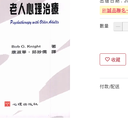
出
版
日
期：
2
刷
誠品聯名
數量
收藏
付款/配送