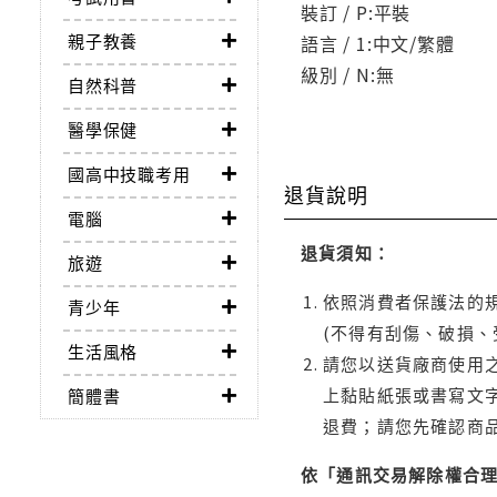
裝訂 / P:平裝
親子教養
語言 / 1:中文/繁體
級別 / N:無
自然科普
醫學保健
國高中技職考用
退貨說明
電腦
退貨須知：
旅遊
依照消費者保護法的規
青少年
(不得有刮傷、破損、
生活風格
請您以送貨廠商使用
上黏貼紙張或書寫文
簡體書
退費；請您先確認商
依「通訊交易解除權合