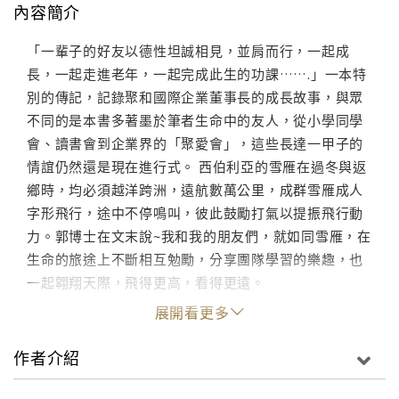
內容簡介
「一輩子的好友以德性坦誠相見，並肩而行，一起成
長，一起走進老年，一起完成此生的功課…….」一本特
別的傳記，記錄聚和國際企業董事長的成長故事，與眾
不同的是本書多著墨於筆者生命中的友人，從小學同學
會、讀書會到企業界的「聚愛會」，這些長達一甲子的
情誼仍然還是現在進行式。 西伯利亞的雪雁在過冬與返
鄉時，均必須越洋跨洲，遠航數萬公里，成群雪雁成人
字形飛行，途中不停鳴叫，彼此鼓勵打氣以提振飛行動
力。郭博士在文末說~我和我的朋友們，就如同雪雁，在
生命的旅途上不斷相互勉勵，分享團隊學習的樂趣，也
一起翱翔天際，飛得更高，看得更遠。
展開看更多
作者介紹