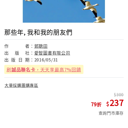
那些年, 我和我的朋友們
作
者：
郭聰田
出
版
社：
愛智圖書有限公司
出
版
日
期：
2016/05/31
刷
誠品聯名卡
，天天享最高7%回饋
大量採購團購專區
300
237
79
查詢門市庫存