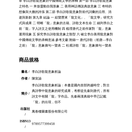
章 李白詩歌龍意象對中國傳統文學的承轉 第一節 李白詩歌龍意象
之特色 一 奔放靈動自我形象 二 善用神話傳說典故意象 三 奇特的
想像與大膽的誇張 第二節 李白詩歌龍意象對前代詞彙的沿用、消
逝與新創 第九章 結論 一 綜覽歷來「龍文化」、「龍文學」研究方
式與成果 二 明晰「龍」意象的古籍、詩歌文本生命 三 細列李白之
前「龍」字入詩文之使用機制 四 梳理唐代之前作家對「龍」意象
運用現象 五 探究李白詩歌龍意象之類型 六 確立李白善用龍意象對
中國傳統文學的承轉意涵 參考文獻 附錄一 唐代詩歌（初唐—李白
之前）「龍」意象摘句一覽表 二 杜甫詩歌「龍」意象摘句一覽表
商品規格
書名 /
李白詩歌龍意象析論
作者 /
陳宣諭
李白詩歌龍意象析論：本書是國內首部跨越時空，對古
典詩學中龍意象的研究成果，考察從先秦到唐代，所有
簡介 /
詩文中有關「龍」字作品。先秦兩漢典籍中早已記載
「龍」的出現，但不
出版社
萬卷樓圖書股份有限公司
/
ISBN13
9789577399458
/