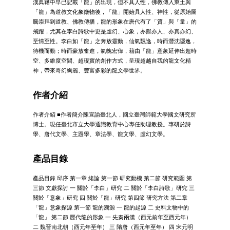
漢典籍中早已記載「龍」的出現，但不具人性，佛教傳入東土與
「龍」為道教文化象徵物後，「龍」開始具人性、神性，從原始圖
騰崇拜到道教、佛教傳播，龍的形象在唐代有了「質」與「量」的
飛躍，尤其在李白詩歌中更是虛幻、心象，亦獸亦人、亦真亦幻、
至情至性。李白如「龍」之奔放靈動，仙氣飄逸，時而潛沈隱逸，
待機而動；時而豪放奮進，氣魄宏偉，藉由「龍」意象延伸出超時
空、多維度空間、超現實的創作方式，呈現超越自我的龍文化精
神，帶來奇幻絢麗、豐富多彩的龍文學世界。
作者介紹
作者介紹 ■作者簡介陳宣諭臺北人，國立臺灣師範大學國文研究所
博士。現任臺北市立大學通識教育中心專任助理教授。專研於詩
學、唐代文學、主題學、章法學、龍文學、虛幻文學。
產品目錄
產品目錄 邱序 第一章 緒論 第一節 研究動機 第二節 研究範圍 第
三節 文獻探討 一 關於「李白」研究 二 關於「李白詩歌」研究 三
關於「意象」研究 四 關於「龍」研究 第四節 研究方法 第二章
「龍」意象探源 第一節 龍的溯源 一 龍的起源 二 史料文物中的
「龍」 第二節 歷代龍的形象 一 先秦兩漢（西元前年至西元年）
二 魏晉南北朝（西元年至年） 三 隋唐（西元年至年） 四 宋元明