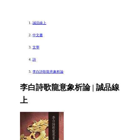
誠品線上
中文書
文學
詩
李白詩歌龍意象析論
李白詩歌龍意象析論 | 誠品線
上