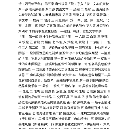
清（西元年至年） 第三章 唐代以前「龍」字入「詩」文本的實貌
第一節 龍意象義界 第二節 先秦文本 一 詩經 二 楚辭 三 山海經 四
先秦詩歌謠諺 五 先秦典籍專著 第三節 兩漢文本 第四節 魏晉南北
朝文本 一 魏詩 二 晉詩 三 南北朝詩（宋、齊、梁、陳、北魏、北
齊、北周） 四 隋詩 第五節 李白之前的唐代詩作 第六節 杜甫詩作
第四章 李白詩歌龍意象類型一—遊仙、神話、志怪文學中的
「龍」 第一節 藉神仙神話典故寫「龍」 一 六龍 二 白龍 三 夔龍
四 蛟龍 五 青龍 六 驪龍 七 虯龍 八 燭龍 九 黃龍 十 二茅龍 十一 龍
伯巨人 第二節 「龍」與道教的仙化理想 一 龍與道教、神仙世界之
關係 二 龍與隱逸思維之關係 第五章 李白詩歌龍意象類型二—論虛
幻「龍」物象之現實影射 第一節 乘龍飛入虛幻神仙世界 一 從政用
世的企求與艱險 二 詭譎世情的體悟與感慨 第二節 龍各具姿態的活
躍靈動性 一 君王縱情聲色的否定與託諷 二 歷史興亡更替的透視與
省思 三 功名富貴的消解與淡漠 第六章 李白詩歌龍意象類型三—與
龍有關的自然界、動物界、品物類事物景象 第一節 與龍有關的自
然界事物景象 一 雲龍 二 龍火 三 地名 第二節 與龍有關的動物界
一 龍鳳 二 龍馬 三 龍虎 四 魚龍 五 龍蛇 六 龍蠖 七 龍象 第三節 與
龍有關的品物類 一 物品 二 交通工具 三 建築 四 服飾 第七章 李白
詩歌龍意象的象徵意涵與情感意蘊 第一節 象徵意涵 一 喻帝王龍種
二 喻君子賢臣 三 喻權貴奸臣 四 喻有德高僧 五 喻唐朝百姓 六 喻
君臣遇合 七 喻勇猛群雄 第二節 情感意蘊 一 建功立業的政治情懷
（濟世精神） 二 傲岸不羈的神仙氣質（自由精神） 三 豪情萬丈的
英雄氣概（剛健精神） 四 佛道兼容並收的胸懷（和合精神） 第八