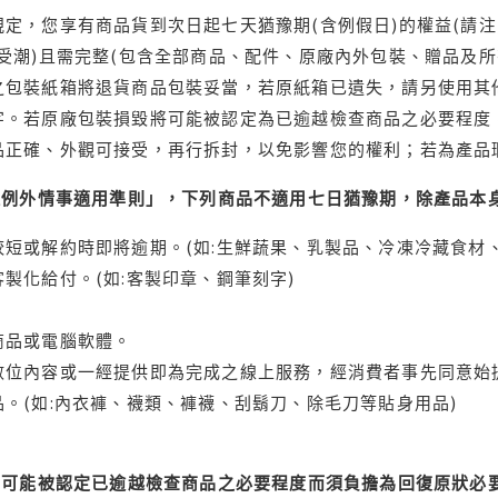
定，您享有商品貨到次日起七天猶豫期(含例假日)的權益(請
受潮)且需完整(包含全部商品、配件、原廠內外包裝、贈品及所
之包裝紙箱將退貨商品包裝妥當，若原紙箱已遺失，請另使用其
字。若原廠包裝損毀將可能被認定為已逾越檢查商品之必要程度，
品正確、外觀可接受，再行拆封，以免影響您的權利；若為產品
理例外情事適用準則」，下列商品不適用七日猶豫期，除產品本
短或解約時即將逾期。(如:生鮮蔬果、乳製品、冷凍冷藏食材、
製化給付。(如:客製印章、鋼筆刻字)
商品或電腦軟體。
位內容或一經提供即為完成之線上服務，經消費者事先同意始提
。(如:內衣褲、襪類、褲襪、刮鬍刀、除毛刀等貼身用品)
可能被認定已逾越檢查商品之必要程度而須負擔為回復原狀必要