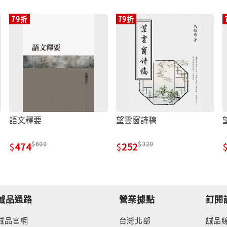
79折
79折
語文釋要
望雲窗詩稿
600
320
474
252
誠品通路
營業據點
訂閱
誠品官網
台灣北部
誠品