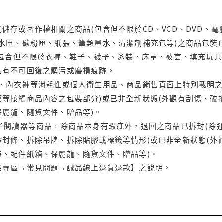
儲存或著作權相關之商品(包含但不限於CD、VCD、DVD、電
水匣、碳粉匣、紙張、筆類墨水、清潔劑補充包等)之商品包裝已
(包含但不限於衣褲、鞋子、襪子、泳裝、床單、被套、填充玩具
品有不可回復之髒污或磨損痕跡。
品、內衣褲等消耗性或個人衛生用品、商品銷售頁面上特別載明之
等接觸商品內容之包裝部分)或已非全新狀態(外觀有刮傷、破
保麗龍、隨貨文件、贈品等)。
電子閱讀器等商品，除商品本身有瑕疵外，退回之商品已拆封(除
封條、拆除吊牌、拆除貼膠或標籤等情形)或已非全新狀態(外
袋、配件紙箱、保麗龍、隨貨文件、贈品等)。
服專區→常見問題→誠品線上退貨退款】之說明。