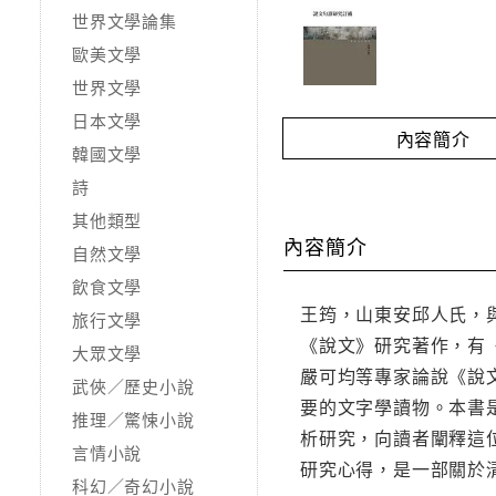
世界文學論集
歐美文學
世界文學
日本文學
內容簡介
韓國文學
詩
其他類型
內容簡介
自然文學
飲食文學
王筠，山東安邱人氏，
旅行文學
《說文》研究著作，有
大眾文學
嚴可均等專家論說《說
武俠／歷史小說
要的文字學讀物。本書
推理／驚悚小說
析研究，向讀者闡釋這
言情小說
研究心得，是一部關於
科幻／奇幻小說