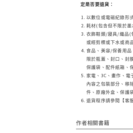
定是否要退貨：
以數位或電磁紀錄形式
耗材(包含但不限於墨
衣飾鞋類/寢具/織品
或經剪標或下水或商
食品、美容/保養用
限於瓶蓋、封口、封膜
保護袋、配件紙箱、
家電、3C、畫作、
內容之包裝部分、移除
件、原廠外盒、保護
退貨程序請參閱【客
作者相關書籍