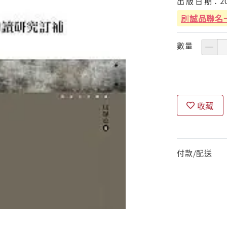
出
版
日
期：
2
刷
誠品聯名
數量
收藏
付款/配送