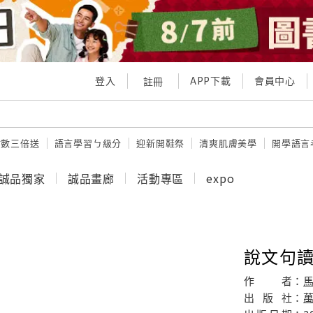
登入
APP下載
會員中心
註冊
點數三倍送
語言學習ㄅ級分
迎新開鞋祭
清爽肌膚美學
開學語言
誠品獨家
誠品畫廊
活動專區
expo
說文句
作
者：
出
版
社：