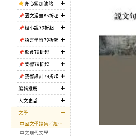
☀️身心靈加油站
📌圖文漫畫85折起
📌輕小說79折起
📌語言學習79折起
📌飲食79折起
📌美術79折起
📌藝術設計79折起
編輯推薦
人文史哲
文學
中國文學論集／經典作品
中文現代文學