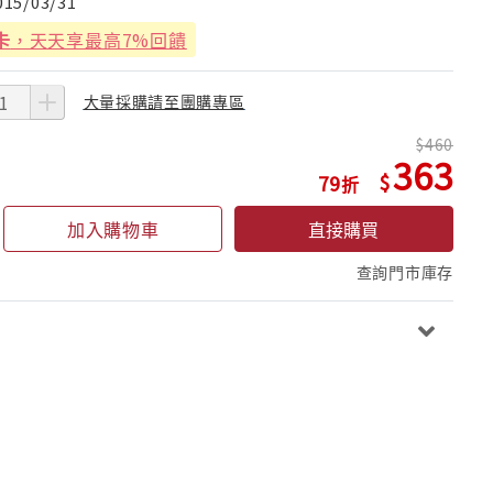
015/03/31
卡
，天天享最高7%回饋
大量採購請至團購專區
460
363
79
加入購物車
直接購買
查詢門市庫存