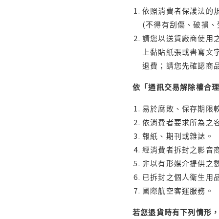
依照消費者保護法的規
(不得有刮傷、破損、
請您以送貨廠商使用
上黏貼紙張或書寫文
退費；請您先確認商
依「通訊交易解除權合
易於腐敗、保存期限較
依消費者要求所為之客
報紙、期刊或雜誌。
經消費者拆封之影音
非以有形媒介提供之數
已拆封之個人衛生用品
國際航空客運服務。
若您退貨時有下列情形，