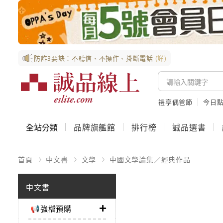
防詐3要訣：不聽信、不操作、掛斷電話
(詳)
禮享偶爸節
今日
全站分類
品牌旗艦館
排行榜
誠品選書
首頁
中文書
文學
中國文學論集／經典作品
中文書
📢強檔預購