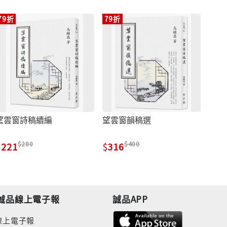
79折
79折
望雲窗詩稿續編
望雲窗韻稿選
280
400
221
316
誠品線上電子報
誠品APP
線上電子報