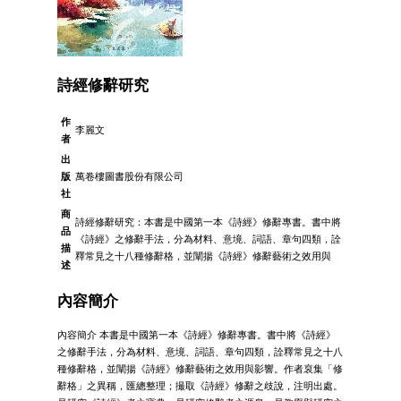
詩經修辭研究
作
李麗文
者
出
版
萬卷樓圖書股份有限公司
社
商
詩經修辭研究：本書是中國第一本《詩經》修辭專書。書中將
品
《詩經》之修辭手法，分為材料、意境、詞語、章句四類，詮
描
釋常見之十八種修辭格，並闡揚《詩經》修辭藝術之效用與
述
內容簡介
內容簡介 本書是中國第一本《詩經》修辭專書。書中將《詩經》
之修辭手法，分為材料、意境、詞語、章句四類，詮釋常見之十八
種修辭格，並闡揚《詩經》修辭藝術之效用與影響。作者裒集「修
辭格」之異稱，匯總整理；撮取《詩經》修辭之歧說，注明出處。