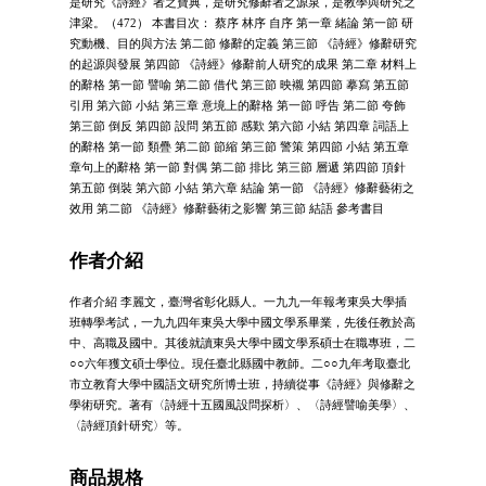
是研究《詩經》者之寶典，是研究修辭者之源泉，是教學與研究之
津梁。（472） 本書目次： 蔡序 林序 自序 第一章 緒論 第一節 研
究動機、目的與方法 第二節 修辭的定義 第三節 《詩經》修辭研究
的起源與發展 第四節 《詩經》修辭前人研究的成果 第二章 材料上
的辭格 第一節 譬喻 第二節 借代 第三節 映襯 第四節 摹寫 第五節
引用 第六節 小結 第三章 意境上的辭格 第一節 呼告 第二節 夸飾
第三節 倒反 第四節 設問 第五節 感歎 第六節 小結 第四章 詞語上
的辭格 第一節 類疊 第二節 節縮 第三節 警策 第四節 小結 第五章
章句上的辭格 第一節 對偶 第二節 排比 第三節 層遞 第四節 頂針
第五節 倒裝 第六節 小結 第六章 結論 第一節 《詩經》修辭藝術之
效用 第二節 《詩經》修辭藝術之影響 第三節 結語 參考書目
作者介紹
作者介紹 李麗文，臺灣省彰化縣人。一九九一年報考東吳大學插
班轉學考試，一九九四年東吳大學中國文學系畢業，先後任教於高
中、高職及國中。其後就讀東吳大學中國文學系碩士在職專班，二
○○六年獲文碩士學位。現任臺北縣國中教師。二○○九年考取臺北
市立教育大學中國語文研究所博士班，持續從事《詩經》與修辭之
學術研究。著有〈詩經十五國風設問探析〉、〈詩經譬喻美學〉、
〈詩經頂針研究〉等。
商品規格