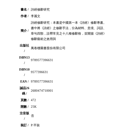
書名 /
詩經修辭研究
作者 /
李麗文
詩經修辭研究：本書是中國第一本《詩經》修辭專書。
書中將《詩經》之修辭手法，分為材料、意境、詞語、
簡介 /
章句四類，詮釋常見之十八種修辭格，並闡揚《詩經》
修辭藝術之效用與
出版社
萬卷樓圖書股份有限公司
/
ISBN13
9789577396631
/
ISBN10
9577396631
/
EAN /
9789577396631
誠品26
2680474710001
碼 /
頁數 /
472
開數 /
25K
注音版
否
/
裝訂 /
P:平裝