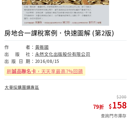
房地合一課稅案例．快速圖解 (第2版)
作
者：
黃振國
出
版
社：
永然文化出版股份有限公司
出
版
日
期：
2016/08/15
刷
誠品聯名卡
，天天享最高7%回饋
大量採購團購專區
200
158
79
查詢門市庫存