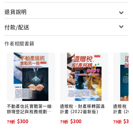
退貨說明
付款/配送
作者相關書籍
不動產信託實戰第一線:
遺贈稅．財產移轉圓滿
遺贈稅．
辦理登記與稅務規劃範
計畫 (2022最新版)
計畫 (20
例 (110年版)
$300
$300
$31
79折
79折
79折