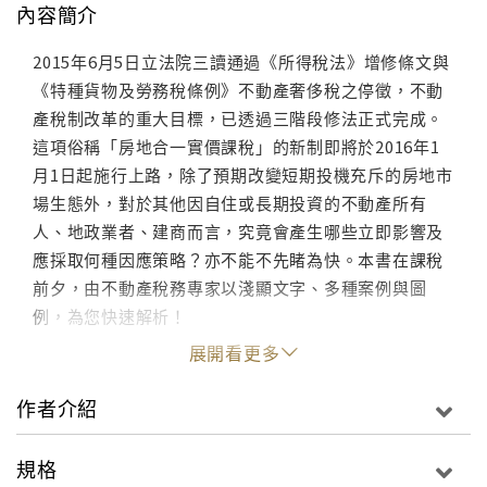
內容簡介
2015年6月5日立法院三讀通過《所得稅法》增修條文與
《特種貨物及勞務稅條例》不動產奢侈稅之停徵，不動
產稅制改革的重大目標，已透過三階段修法正式完成。
這項俗稱「房地合一實價課稅」的新制即將於2016年1
月1日起施行上路，除了預期改變短期投機充斥的房地市
場生態外，對於其他因自住或長期投資的不動產所有
人、地政業者、建商而言，究竟會產生哪些立即影響及
應採取何種因應策略？亦不能不先睹為快。本書在課稅
前夕，由不動產稅務專家以淺顯文字、多種案例與圖
例，為您快速解析！
展開看更多
作者介紹
規格