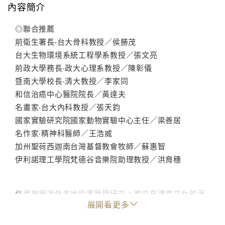
內容簡介
◎聯合推薦
前衛生署長‧台大骨科教授／侯勝茂
台大生物環境系統工程學系教授／張文亮
前政大學務長‧政大心理系教授／陳彰儀
暨南大學校長‧清大教授／李家同
和信治癌中心醫院院長／黃達夫
名畫家‧台大內科教授／張天鈞
國家實驗研究院國家動物實驗中心主任／梁善居
名作家‧精神科醫師／王浩威
加州聖荷西迦南台灣基督教會牧師／蘇惠智
伊利諾理工學院梵德谷音樂院助理教授／洪育穗
作者旅居海外各地從事醫學研究，書中充滿異文化的況
展開看更多
味與他鄉人物溫情，其中不乏令人捧腹大笑的趣事。適
讀對象廣泛。青少年可從作者認真上進的榜樣得到激