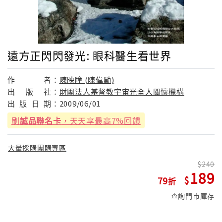
遠方正閃閃發光: 眼科醫生看世界
作
者：
陳映瞳 (陳偉勵)
出
版
社：
財團法人基督教宇宙光全人關懷機構
出
版
日
期：
2009/06/01
刷
誠品聯名卡
，天天享最高7%回饋
大量採購團購專區
240
189
79
查詢門市庫存