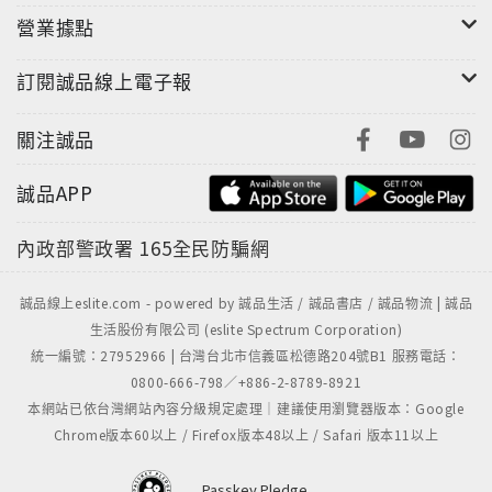
營業據點
滴，如：
在天寒地凍中，出門忘了帶鑰匙，一個孤零零的台灣女
訂閱誠品線上電子報
子，如何化險為夷？
洗車引發的消費爭議，作者如何靠著信仰釋懷？
關注誠品
到偏遠地區從事醫療服務的心得。
誠品APP
內政部警政署
165全民防騙網
誠品線上eslite.com - powered by 誠品生活 / 誠品書店 / 誠品物流 | 誠品
生活股份有限公司 (eslite Spectrum Corporation)
統一編號：27952966 | 台灣台北市信義區松德路204號B1 服務電話：
0800-666-798／+886-2-8789-8921
本網站已依台灣網站內容分級規定處理｜建議使用瀏覽器版本：Google
Chrome版本60以上 / Firefox版本48以上 / Safari 版本11以上
Passkey Pledge