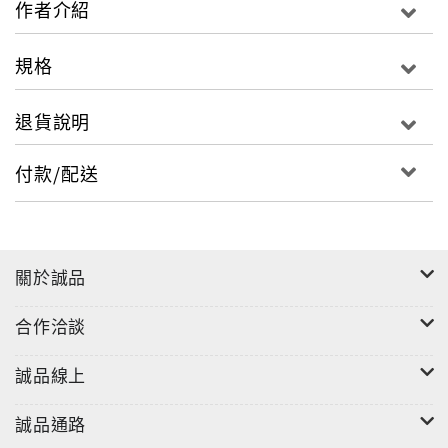
作者介紹
勵，準備出國求學的學子，可從中得到寶貴的經驗分
享，上班族可得到一篇篇輕鬆幽默、深具人生智慧的散
規格
文，研究工作者共同的心聲，亦被作者一一道出。本書
版稅將捐贈台大醫院，以供角膜學術研究及病患治療使
退貨說明
用。
付款/配送
全書三大部分，共二十四篇散文。作者記述在哈佛大
學、辛辛那提大學與世界各地實驗室中，從事基礎醫學
研究的辛酸與溫情。如：
全球頂尖的實驗室中，有來自世界各地的研究者，作者
關於誠品
在其中與文化背景迥異的同事切磋琢磨，培養了獨特的
世界觀與人生觀。
合作洽談
同事不小心打翻化學藥劑，引發火警，作者協助處理危
機的過程。
誠品線上
辛苦研究得到的成果，竟成為另一位教授的論文，除了
極力爭取，還有什麼可行的辦法？
誠品通路
作者不僅寫下在實驗室中的趣味，更旁及海外生活點