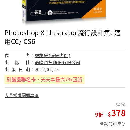
Photoshop X Illustrator流行設計集: 適
用CC/ CS6
作
者：
楊馥庭(庭庭老師)
出
版
社：
碁峰資訊股份有限公司
出
版
日
期：
2017/02/15
刷
誠品聯名卡
，天天享最高7%回饋
大量採購團購專區
420
378
9
查詢門市庫存