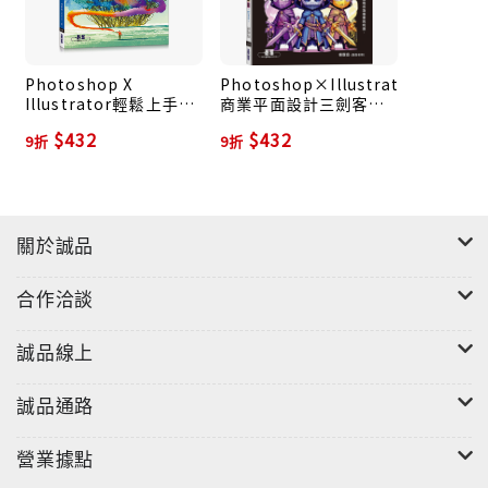
Photoshop X
Photoshop×Illustrator×InDes
Illustrator輕鬆上手學
商業平面設計三劍客
設計: 適用CC 2020/
(CC適用)
$432
$432
9折
9折
2021
關於誠品
合作洽談
誠品線上
誠品通路
營業據點