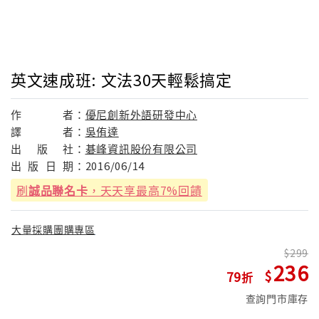
英文速成班: 文法30天輕鬆搞定
作
者：
優尼創新外語研發中心
譯
者：
吳侑達
出
版
社：
碁峰資訊股份有限公司
出
版
日
期：
2016/06/14
刷
誠品聯名卡
，天天享最高7%回饋
大量採購團購專區
299
236
79
查詢門市庫存