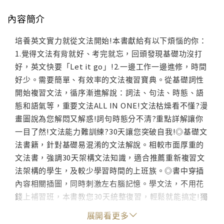
內容簡介
培養英文實力就從文法開始!本書獻給有以下煩惱的你：
1.覺得文法有背就好、考完就忘，回頭發現基礎功沒打
好，英文快要「Let it go」!2.一邊工作一邊進修，時間
好少。需要簡單、有效率的文法複習寶典。從基礎詞性
開始複習文法，循序漸進解說：詞法、句法、時態、語
態和語氣等，重要文法ALL IN ONE!文法枯燥看不懂?漫
畫圖說為您解悶又解惑!詞句時態分不清?重點詳解讓你
一目了然!文法能力難訓練?30天讓您突破自我!◎基礎文
法書籍，針對基礎易混淆的文法解說。相較市面厚重的
文法書，強調30天架構文法知識，適合推薦重新複習文
法架構的學生，及較少學習時間的上班族。◎書中穿插
內容相關插圖，同時刺激左右腦記憶。學文法，不用花
錢上補習班，本書教您30天統整復習，輕鬆就能搞定!獨
家!本書超值加贈 1.巨匠四小時英語課程 2.巨匠線上美語
展開看更多
優惠折價券1000元 還不快點把書帶回家嗎?