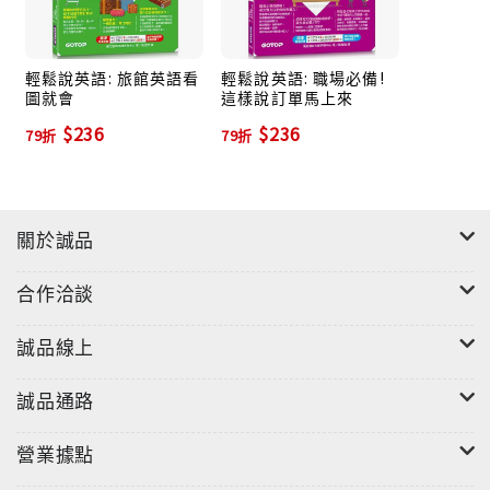
輕鬆說英語: 旅館英語看
輕鬆說英語: 職場必備!
圖就會
這樣說訂單馬上來
$236
$236
79折
79折
關於誠品
合作洽談
誠品線上
誠品通路
營業據點