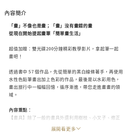
內容簡介
「畫」不像也是畫；「畫」沒有畫錯的畫
從現在開始提起畫筆「簡單畫生活」
超值加贈：雙光碟200分鐘精彩教學影片，拿起筆一起
畫吧！
透過書中 57 個作品，先從簡單的黑白線條著手，再使用
水性色鉛筆畫出加上色彩的作品，最後是以水彩用色，
畫出旅行中一幅幅回憶，循序漸進，帶您走進畫畫的領
域。
內容重點：
【畫具】除了一般的畫具外還利用樹枝、小叉子、修正
液、濾網、咖啡漬…等，增添畫畫的趣味。
展開看更多