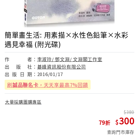
簡單畫生活: 用素描×水性色鉛筆×水彩
遇見幸福 (附光碟)
作
者：
李淑玲/ 鄧文淵/ 文淵閣工作室
出
版
社：
碁峰資訊股份有限公司
出
版
日
期：
2016/01/17
刷
誠品聯名卡
，天天享最高7%回饋
大量採購團購專區
380
300
79
查詢門市庫存