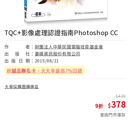
TQC+影像處理認證指南Photoshop CC
作
者：
財團法人中華民國電腦技能基金會
出
版
社：
碁峰資訊股份有限公司
出
版
日
期：
2015/08/21
刷
誠品聯名卡
，天天享最高7%回饋
大量採購團購專區
420
378
9
查詢門市庫存