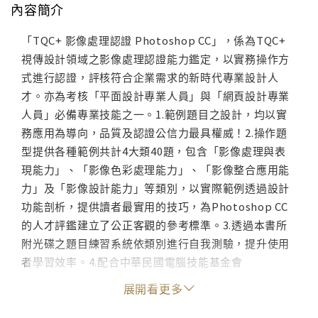
內容簡介
「TQC+ 影像處理認證 Photoshop CC」，係為TQC+
視傳設計領域之影像處理認證能力鑑定，以實務操作方
式進行認證，評核符合企業需求的新時代專業設計人
才。亦為考核「平面設計專業人員」與「網頁設計專業
人員」必備專業技能之一。1.範例題目之設計，均以實
務應用為導向，品質及認證公信力最具權威！2.操作題
型提供各種範例共計4大類40題，包含「影像處理與表
現能力」、「影像色彩處理能力」、「影像整合應用能
力」及「影像設計能力」等類別，以實際範例透過設計
功能剖析，提供讀者最實用的技巧，為Photoshop CC
的人才評鑑建立了公正客觀的參考標準。3.透過本書所
附光碟之題目練習系統依類別進行自我測驗，提升使用
者學習效率。4.配合中華民國電腦技能基金會
(http://www.csf.org.tw)測驗流程，一舉取得專業證
展開看更多
照，讓您求學、求職更具競爭力。◎本書範例題目內容
為認證題型與命題方向之示範，正式測驗試題不以範例