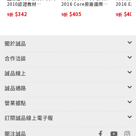
2010認證教材
2016 Core原廠國際認
2016 E
EXAM77-882 (附模擬
證應考指南: Exam 77-
認證應考指
$342
$405
$405
9折
9折
9折
認證系統/影音教學)
727
77-728
關於誠品
合作洽談
誠品線上
誠品通路
營業據點
訂閱誠品線上電子報
關注誠品