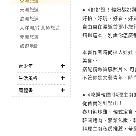
亞洲旅遊
●《好好逛！韓妞都說讚
美洲旅遊
好拍、好玩、好看、好
歐洲旅遊
自由自在漫遊首爾小旅
大洋洲/南北極旅遊
錯過這本，別說你怎麼
非洲旅遊
旅遊地圖
本書作者時尚達人娃娃
美食…
青少年
搭配精緻質感照片× 可
不管你是文藝青年、時
生活風格
簡體書
●《吃遍韓國!料理主廚
從首爾吃到釜山！
春川辣炒雞、韓式定食
韓國烤肉、紫菜包飯、
料理主廚私房推薦，帶