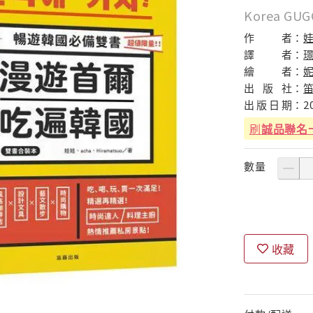
Korea G
作
者：
娃
譯
者：
璟
繪
者：
妮
出
版
社：
出
版
日
期：
2
刷
誠品聯名
數量
收藏