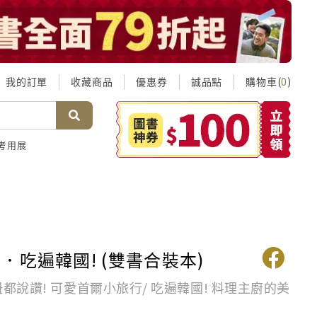
我的訂單
收藏商品
優惠券
誠品點
購物車(
)
0
考用展
．吃遍韓國! (雙書合裝本)
妞都說讚! 可愛首爾小旅行/ 吃遍韓國! 料理主廚的美