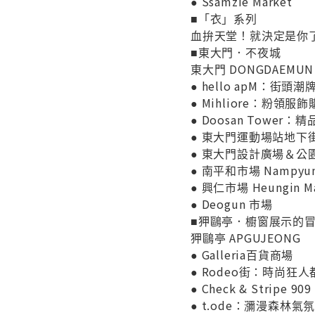
● Ssamzie Market
■「衣」系列
血拚天堂！就決定是你
■東大門．不夜城
東大門 DONGDAEMUN
● hello apM：街頭
● Mihliore：粉領服
● Doosan Tower
● 東大門運動場站地下
● 東大門設計廣場＆公
● 南平和市場 Nampyung
● 興仁市場 Heungin Ma
● Deogun 市場
■狎鷗亭．櫥窗展示的
狎鷗亭 APGUJEONG
● Galleria百貨商場
● Rodeo街：時尚狂
● Check & Stripe 9
● t.ode：瀰漫森林