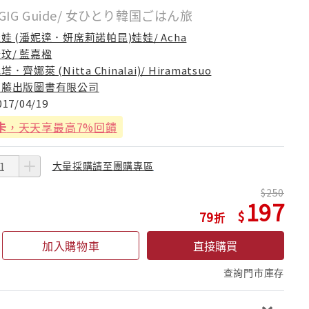
UGGIG Guide/ 女ひとり韓国ごはん旅
娃 (潘妮達．妍席莉諾帕昆)娃娃/ Acha
玟/ 藍嘉楹
塔．齊娜萊 (Nitta Chinalai)/ Hiramatsuo
笛藤出版圖書有限公司
017/04/19
卡
，天天享最高7%回饋
大量採購請至團購專區
250
197
79
加入購物車
直接購買
查詢門市庫存