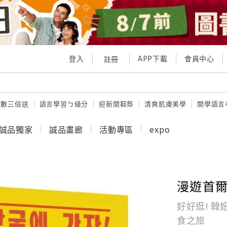
登入
APP下載
會員中心
註冊
點數三倍送
語言學習ㄅ級分
迎新開鞋祭
清爽肌膚美學
開學語言
誠品獨家
誠品畫廊
活動專區
expo
漫遊首爾
好好逛! 韓
食之旅