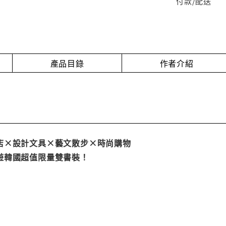
付款/配送
產品目錄
作者介紹
店×設計文具×藝文散步×時尚購物
遊韓國超值限量雙書裝！