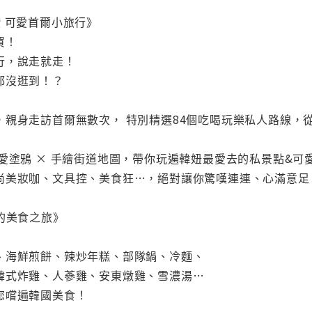
 可愛首爾小旅行》
買！
行，說走就走！
都沒逛到！？
，親身走訪首爾無數次， 特別精選84個吃喝玩樂私人路線，
愛塗鴉 × 手繪街道地圖，帶你玩遍韓妞最愛去的私景點&可
尚美妝咖、文具控、美食狂…，絕對讓你驚嘆連連、心滿意足
的美食之旅》
、海鮮煎餅、辣炒年糕、部隊鍋、冷麵、
韓式炸雞、人蔘雞、安東燉雞、雪濃湯…
您嚐遍韓國美食！