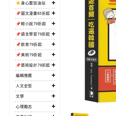
☀️身心靈加油站
📌圖文漫畫85折起
📌輕小說79折起
📌語言學習79折起
📌飲食79折起
📌美術79折起
📌藝術設計79折起
編輯推薦
人文史哲
文學
心理勵志