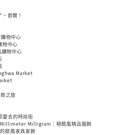
了，首爾！
潮牌購物中心
飾購物中心
：精品購物中心
街
園
hwa Market
rket
冒險之旅
人都愛去的時尚街
09 Millimeter Milligram：極簡風精品服飾
氣氛的歐風家具家飾