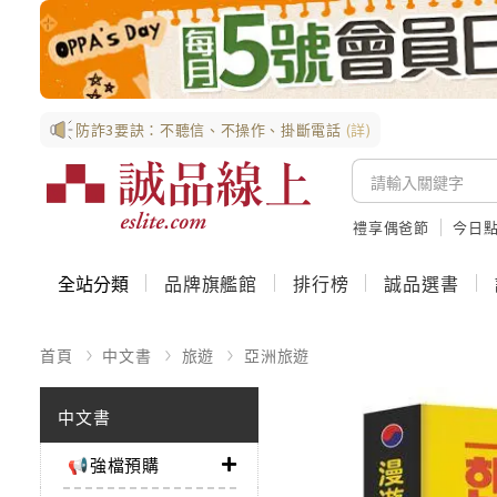
防詐3要訣：不聽信、不操作、掛斷電話
(詳)
禮享偶爸節
今日
全站分類
品牌旗艦館
排行榜
誠品選書
首頁
中文書
旅遊
亞洲旅遊
中文書
📢強檔預購