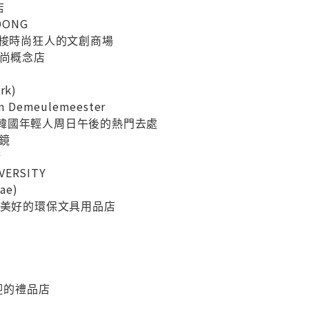
店
DONG
mo：穿梭時尚狂人的文創商場
：時尚概念店
rk)
Demeulemeester
慢活！韓國年輕人周日午後的熱門去處
眼鏡
術
VERSITY
ae)
讓世界更美好的環保文具用品店
歡迎的禮品店