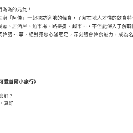
們滿滿的元氣！
主廚「阿佳」一起探訪道地的韓食，了解在地人才懂的飲食特
餐廳、居酒屋、魚市場、路邊攤、超市…，不但能深入了解韓
菜韓語….等，絕對讓您心滿意足，深刻體會韓食魅力，成為
 可愛首爾小旅行》
麼好？
，真好