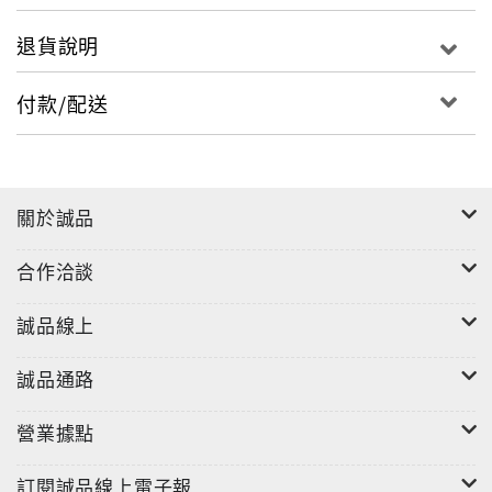
手到的方式，有效率的背好單字。
退貨說明
建議按照本書「一天10個單字」的進度學習，短期內必
可全面大幅提昇您的日語實力，勇奪高分！
付款/配送
關於誠品
合作洽談
誠品線上
誠品通路
營業據點
訂閱誠品線上電子報