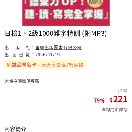
日檢1、2級1000難字特訓 (附MP3)
出
版
社：
笛藤出版圖書有限公司
出
版
日
期：
2006/01/19
刷
誠品聯名卡
，天天享最高7%回饋
大量採購團購專區
280
221
79
查詢門市庫存
內容簡介