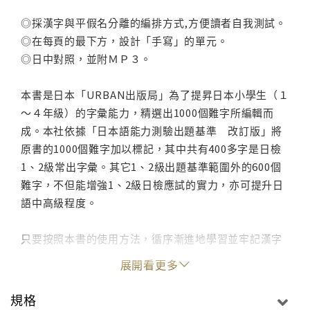
◎採漢字與平假名分離的編排方式,方便讀者自我測試。
◎在每頁的最下方，設計「手寫」的單元。
◎日中對照，並附ＭＰ３。
本書是日本「URBAN出版局」為了提昇日本小學生（１
～４年級）的字彙能力，精選出1000個難字所編輯而
成。本社依據「日本語能力測驗出題基準 改訂版」將
原書的1000個難字加以標記，其中共有400多字是日檢
1、2級常出字彙。其它1、2級出題基準範圍外的600個
難字，不但能增強1、2級日檢應試的實力，亦可提升日
語中高級程度。
只要按照本書的使用方法，循序漸進地學習並牢記漢字
的唸法，相信您也可以一聽到日語的發音就立刻反應出
展開看更多
其漢字及意義，應試時也能迅速了解整句含意且選出正
確答案。利用「聽」、「讀」、「寫」，耳到、口到、
規格