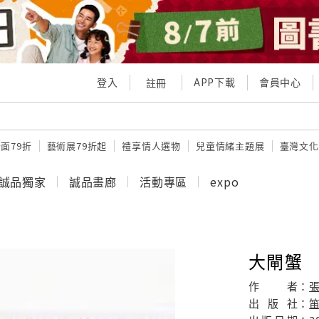
登入
APP下載
會員中心
註冊
面79折
藝術展79折起
禮享情人選物
兒童情緒主題展
臺灣文化
誠品獨家
誠品畫廊
活動專區
expo
大閘蟹
作
者：
出
版
社：