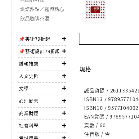
烘焙甜點／麵包點心
飲品咖啡茶酒
📌美術79折起
📌藝術設計79折起
編輯推薦
規格
人文史哲
文學
誠品貨碼 / 261133542
ISBN13 / 9789577104
心理勵志
ISBN10 / 9577104002
商業財經
EAN貨碼 / 978957710
頁數 / 60
社會科學
注音版 / 否
考試用書