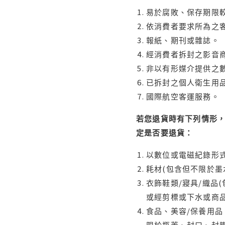
易於腐敗、保存期限較
依消費者要求所為之客
報紙、期刊或雜誌。
經消費者拆封之影音
非以有形媒介提供之數
已拆封之個人衛生用品
國際航空客運服務。
若您退貨時有下列情形，
定是否要退貨：
以數位或電磁紀錄形式
耗材(包含但不限於墨
衣飾鞋類/寢具/織品
或經剪標或下水或商
食品、美容/保養用
限於瓶蓋、封口、封膜