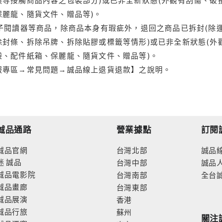
保麗龍、隨貨文件、贈品等)。
電子閱讀器等商品，除商品本身有瑕疵外，退回之商品已拆封(除
封條、拆除吊牌、拆除貼膠或標籤等情形)或已非全新狀態(外
袋、配件紙箱、保麗龍、隨貨文件、贈品等)。
服專區→常見問題→誠品線上退貨退款】之說明。
誠品通路
營業據點
訂閱
誠品官網
台灣北部
誠品
迷
誠品
台灣中部
誠品
誠品電影院
台灣南部
全台
誠品畫廊
台灣東部
誠品展演
香港
誠品行旅
蘇州
關注