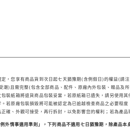
定，您享有商品貨到次日起七天猶豫期(含例假日)的權益(請
受潮)且需完整(包含全部商品、配件、原廠內外包裝、贈品及所
之包裝紙箱將退貨商品包裝妥當，若原紙箱已遺失，請另使用其
字。若原廠包裝損毀將可能被認定為已逾越檢查商品之必要程度，
品正確、外觀可接受，再行拆封，以免影響您的權利；若為產品
理例外情事適用準則」，下列商品不適用七日猶豫期，除產品本