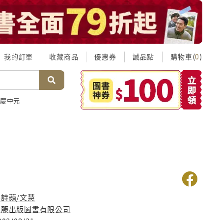
我的訂單
收藏商品
優惠券
誠品點
購物車(
)
0
慶中元
張詩蘋/文慧
笛藤出版圖書有限公司