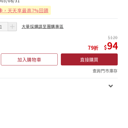
003/08/31
卡
，天天享最高7%回饋
大量採購請至團購專區
120
94
79
加入購物車
直接購買
查詢門市庫存