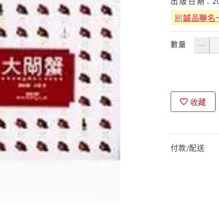
出
版
日
期：
2
刷
誠品聯名
數量
收藏
付款/配送