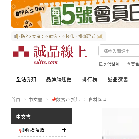
防詐3要訣：不聽信、不操作、掛斷電話
(詳)
禮享偶爸節
圖書全
全站分類
品牌旗艦館
排行榜
誠品選書
首頁
中文書
📌飲食79折起
食材料理
中文書
📢強檔預購