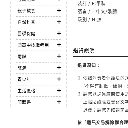
裝訂 / P:平裝
親子教養
語言 / 1:中文/繁體
級別 / N:無
自然科普
醫學保健
國高中技職考用
退貨說明
電腦
退貨須知：
旅遊
依照消費者保護法的規
青少年
(不得有刮傷、破損、
生活風格
請您以送貨廠商使用
上黏貼紙張或書寫文
簡體書
退費；請您先確認商
依「通訊交易解除權合