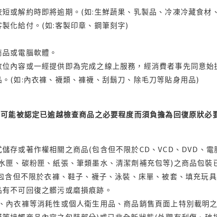
短或解約時即將逾期。(如:生鮮蔬果、乳製品、冷凍冷藏食材、
製化給付。(如:客製印章、鋼筆刻字)
商品或電腦軟體。
位內容或一經提供即為完成之線上服務，經消費者事先同意始提
。(如:內衣褲、襪類、褲襪、刮鬍刀、除毛刀等貼身用品)
可能被認定已逾越檢查商品之必要程度而須負擔為回復原狀必要
儲存或著作權相關之商品(包含但不限於CD、VCD、DVD、電
水匣、碳粉匣、紙張、筆類墨水、清潔劑補充包等)之商品包裝已
(包含但不限於衣褲、鞋子、襪子、泳裝、床單、被套、填充玩具
品有不可回復之髒污或磨損痕跡。
品、內衣褲等消耗性或個人衛生用品、商品銷售頁面上特別載明之
等接觸商品內容之包裝部分)或已非全新狀態(外觀有刮傷、破