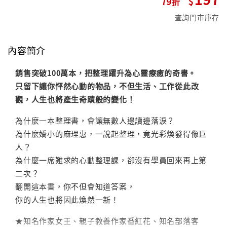
79
查詢門市庫存
內容簡介
銷售突破100萬本，把整理躍升為心靈療癒的奇書。
只留下讓你怦然心動的物品，不但生活、工作從此改
觀，人生也將產生奇蹟般的變化！
為什麼一本整理書，會讓無數人邊讀邊落淚？
為什麼嬌小的麻理惠，一說起整理，竟光彩煥發得像巨
人？
為什麼一席難求的心動整理課，卻沒有學員回來再上第
二次？
翻開這本書，你不但會知道答案，
你的人生也將因此煥然一新！
★知名作家女王、親子教養作家番紅花、知名部落客