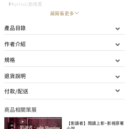
Phyllis心動推薦
展開看更多
一個5歲開始愛上收納整理，
15歲已讀遍所有相關書籍，
產品目錄
18歲開始擔任整理專門顧問的女孩，
用她全部的熱情與無人能及的專業，
作者介紹
告訴你如何透過整理你的環境，
整理你的過去、找到你的夢想、改變你的人生！
規格
讀者見證蜂擁而來！讓你不只怦然心動，而且立刻想要
展開行動！
退貨說明
★看了麻理惠的書，我竟然發現了自己自童年時期起就
懷抱的夢想，決定辭掉工作，自己創業。
付款/配送
★我是個無法丟東西的女人，看完這本書竟然能毫無罪
惡感地扔掉十年不用的東西，真是太爽快了！
商品相關策展
★很奇怪，讀完這本書，我們夫妻的感情不知為什麼就
變好了。
【影讀者】閱讀上影~影視原著
★只是照麻理惠說的丟掉了一些東西，沒想到自己竟然
小說