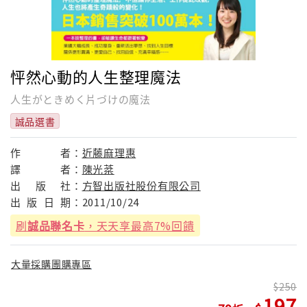
怦然心動的人生整理魔法
人生がときめく片づけの魔法
誠品選書
作
者：
近藤麻理惠
譯
者：
陳光棻
出
版
社：
方智出版社股份有限公司
出
版
日
期：
2011/10/24
刷
誠品聯名卡
，天天享最高7%回饋
大量採購團購專區
250
197