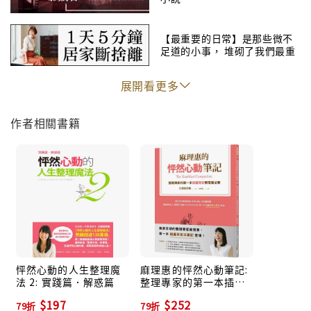
會有如此大的改變，連自己都嚇了一跳。
★整理完，不知不覺就瘦了三公斤，比什麼瘦身法都有
【最重要的日常】是那些微不
效！
足道的小事， 堆砌了我們最重
★因為開始明確地知道對自己而言什麼是必要的、什麼
要的日常
是不必要的，所以我決定和老公離婚，心情真是輕鬆暢
展開看更多
快。
★這不是一本教你收納整理的書，而是教你如何面對
作者相關書籍
「無法收拾的自己」的書！
★這本書從精神面、收納順序到方法一應俱全，只要有
這本書就夠了！
★這本書所說的「丟東西」不是單純的丟棄行為，而是
一種把有緣無緣的東西再轉送利用的儀式。
★看完這本書，業績竟然大幅提昇了！決定推薦給其他
業務朋友看！
怦然心動的人生整理魔
麻理惠的怦然心動筆記:
法 2: 實踐篇．解惑篇
整理專家的第一本插畫
問答整理魔法書
$197
$252
79折
79折