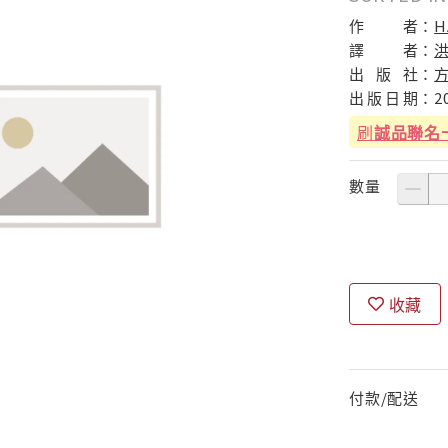
作
者：
H
譯
者：
出
版
社：
出
版
日
期：
2
刷
誠品聯名
數量
收藏
付款/配送