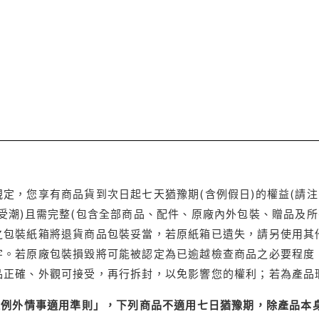
定，您享有商品貨到次日起七天猶豫期(含例假日)的權益(請
受潮)且需完整(包含全部商品、配件、原廠內外包裝、贈品及所
之包裝紙箱將退貨商品包裝妥當，若原紙箱已遺失，請另使用其
字。若原廠包裝損毀將可能被認定為已逾越檢查商品之必要程度，
品正確、外觀可接受，再行拆封，以免影響您的權利；若為產品
理例外情事適用準則」，下列商品不適用七日猶豫期，除產品本