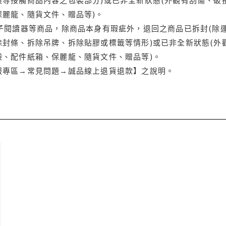
保麗龍、隨貨文件、贈品等)。
電子閱讀器等商品，除商品本身有瑕疵外，退回之商品已拆封(除
封條、拆除吊牌、拆除貼膠或標籤等情形)或已非全新狀態(外
袋、配件紙箱、保麗龍、隨貨文件、贈品等)。
服專區→常見問題→誠品線上退貨退款】之說明。