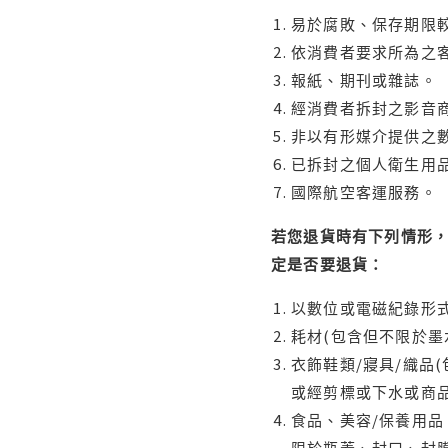
易於腐敗、保存期限較
依消費者要求所為之客
報紙、期刊或雜誌。
經消費者拆封之影音
非以有形媒介提供之數
已拆封之個人衛生用品
國際航空客運服務。
若您退貨時有下列情形，
定是否要退貨：
以數位或電磁紀錄形式
耗材(包含但不限於墨
衣飾鞋類/寢具/織品
或經剪標或下水或商
食品、美容/保養用
限於瓶蓋、封口、封膜