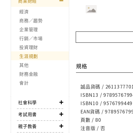
商業財經
經濟
商務／趨勢
企業管理
行銷／市場
投資理財
生涯規劃
其他
規格
財務金融
會計
誠品貨碼 / 261137770
ISBN13 / 9789576799
社會科學
ISBN10 / 9576799449
EAN貨碼 / 978957679
考試用書
頁數 / 80
親子教養
注音版 / 否