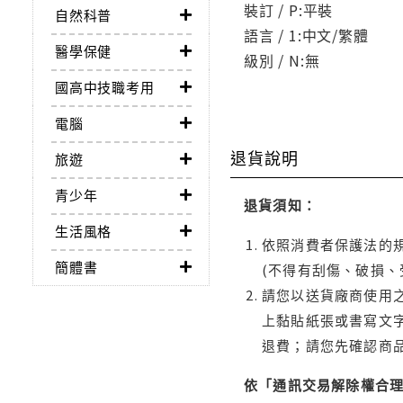
裝訂 / P:平裝
自然科普
語言 / 1:中文/繁體
醫學保健
級別 / N:無
國高中技職考用
電腦
退貨說明
旅遊
青少年
退貨須知：
生活風格
依照消費者保護法的規
簡體書
(不得有刮傷、破損、
請您以送貨廠商使用
上黏貼紙張或書寫文
退費；請您先確認商
依「通訊交易解除權合