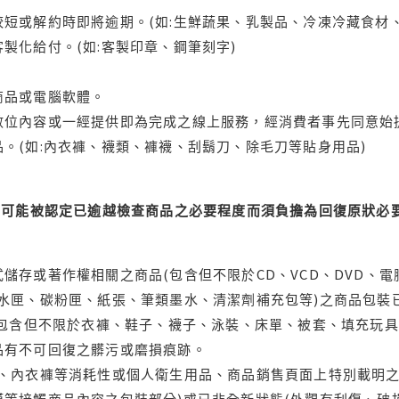
短或解約時即將逾期。(如:生鮮蔬果、乳製品、冷凍冷藏食材、
製化給付。(如:客製印章、鋼筆刻字)
商品或電腦軟體。
位內容或一經提供即為完成之線上服務，經消費者事先同意始提
。(如:內衣褲、襪類、褲襪、刮鬍刀、除毛刀等貼身用品)
可能被認定已逾越檢查商品之必要程度而須負擔為回復原狀必要
儲存或著作權相關之商品(包含但不限於CD、VCD、DVD、電
水匣、碳粉匣、紙張、筆類墨水、清潔劑補充包等)之商品包裝已
(包含但不限於衣褲、鞋子、襪子、泳裝、床單、被套、填充玩具
品有不可回復之髒污或磨損痕跡。
品、內衣褲等消耗性或個人衛生用品、商品銷售頁面上特別載明之
等接觸商品內容之包裝部分)或已非全新狀態(外觀有刮傷、破