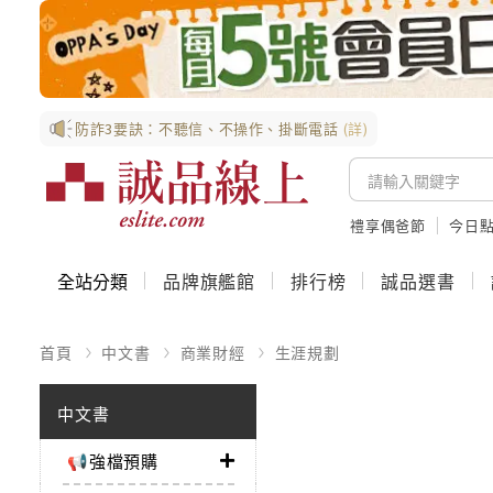
防詐3要訣：不聽信、不操作、掛斷電話
(詳)
禮享偶爸節
今日
全站分類
品牌旗艦館
排行榜
誠品選書
首頁
中文書
商業財經
生涯規劃
中文書
📢強檔預購