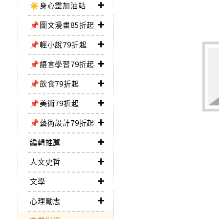
☀️身心靈加油站
📌圖文漫畫85折起
📌輕小說79折起
📌語言學習79折起
📌飲食79折起
📌美術79折起
📌藝術設計79折起
編輯推薦
人文史哲
文學
心理勵志