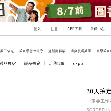
登入
APP下載
會員中心
註冊
點數三倍送
語言學習ㄅ級分
迎新開鞋祭
清爽肌膚美學
開學語言
誠品獨家
誠品畫廊
活動專區
expo
30天搞
一定要工作
SORTED IN