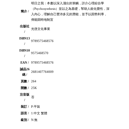
明日之我：本書以深入淺出的筆觸，詳介心理綜合學
（Psychosynthesis）並以之為基礎，幫助人銳化覺性，深
簡介 /
入內心，理解自己豐沛多元的潛能，並予以因勢利導，
俾能因時地制宜
出版社
光啓文化事業
/
ISBN13
9789575468576
/
ISBN10
9575468570
/
EAN /
9789575468576
誠品26
2681407764009
碼 /
頁數 /
264
開數 /
25K
注音版
否
/
裝訂 /
P:平裝
語言 /
1:中文 繁體
級別 /
N:無