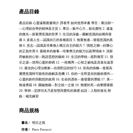
產品目錄
產品目錄 心靈遠眺叢書簡介 譯者序 如何使用本書 導言：萬法歸一
—心理綜合學的精神及主旨 1. 專注—集中心力，銳化覺性 2. 遙遠
的微光—探索潛意識的世界 3. 生活的深處—圖解意識的結構與發
展 4. 多面人生—認識自己的各種面目 5. 無量無邊—發掘意識的真
相 6. 意志—認識及培養個人獨立自主的能力 7. 憤怒之獅—好勝心
的正負作用 8. 最根本的修養—培養專注的能力以疏導情緒 9. 清新
而敏銳的心智—熟諳思想的藝術 10. 生活的學校—面對痛苦 11. 啓
示之源—啓用心靈的密碼 12. 一枝獨秀—心智之祕地及其進化遠景
13. 最佳的心理治療家—自我對話的技巧 14. 崇高的病癥—發展高
層潛意識時可能有的曲解及危機 15. 你的一生即是你的藝術傑作—
心靈的創作與觀想的效用 16. 生命的憑依—激發愛的潛能 17. 美—
無遠弗屆 18. 圓融無礙—對立統一之後 19. 無懼於死—由整體著眼
20. 寧靜—定靜功夫乃是智慧與覺性的基礎 結語：人類的進化 附
錄：補充練習
商品規格
書名 /
明日之我
作者 /
Piero Ferrucci