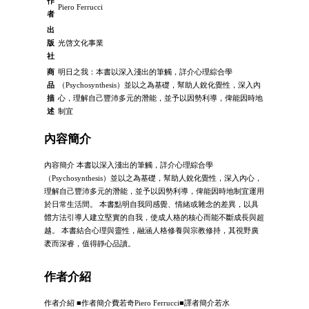
作
Piero Ferrucci
者
出
版
光啓文化事業
社
商
明日之我：本書以深入淺出的筆觸，詳介心理綜合學
品
（Psychosynthesis）並以之為基礎，幫助人銳化覺性，深入內
描
心，理解自己豐沛多元的潛能，並予以因勢利導，俾能因時地
述
制宜
內容簡介
內容簡介 本書以深入淺出的筆觸，詳介心理綜合學
（Psychosynthesis）並以之為基礎，幫助人銳化覺性，深入內心，
理解自己豐沛多元的潛能，並予以因勢利導，俾能因時地制宜運用
於日常生活間。 本書點明自我同感覺、情緒或雜念的差異，以具
體方法引導人建立堅實的自我，使成人格的核心而能不斷成長與超
越。 本書結合心理與靈性，融涵人格修養與宗教修持，其視野廣
袤而深睿，值得靜心品讀。
作者介紹
作者介紹 ■作者簡介費若奇Piero Ferrucci■譯者簡介若水