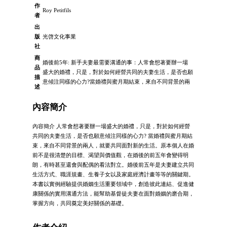
作
Roy Petitfils
者
出
版
光啓文化事業
社
商
婚後前5年: 新手夫妻最需要溝通的事：人常會想著要辦一場
品
盛大的婚禮，只是，對於如何經營共同的夫妻生活，是否也願
描
意傾注同樣的心力?當婚禮與蜜月期結束，來自不同背景的兩
述
內容簡介
內容簡介 人常會想著要辦一場盛大的婚禮，只是，對於如何經營
共同的夫妻生活，是否也願意傾注同樣的心力? 當婚禮與蜜月期結
束，來自不同背景的兩人，就要共同面對新的生活。原本個人在婚
前不是很清楚的目標、渴望與價值觀，在婚後的前五年會變得明
朗，有時甚至還會與配偶的看法對立。婚後前五年是夫妻建立共同
生活方式、職涯規畫、生養子女以及家庭經濟計畫等等的關鍵期。
本書以實例經驗提供婚姻生活重要領域中，創造彼此連結、促進健
康關係的實用溝通方法，能幫助基督徒夫妻在面對婚姻的磨合期，
掌握方向，共同奠定美好關係的基礎。