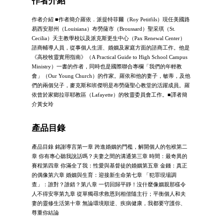
作者介紹
作者介紹 ■作者簡介羅依．派提特菲爾（Roy Petitfils）現任美國路
易西安那州（Louisiana）布勞薩市（Broussard）聖采琪（St.
Cecilia）天主教學校以及派克斯更生中心（Pax Renewal Center）
諮商輔導人員，從事個人生涯、婚姻及家庭方面的諮商工作。他是
《高校牧靈實用指南》（A Practical Guide to High School Campus
Ministry）一書的作者，同時也是國際聯合專欄「我們的年輕教
會」（Our Young Church）的作家。羅依和他的妻子，敏蒂，及他
們的兩個兒子，麥克斯和班傑明是布勞薩聖心教堂的活躍成員。羅
依曾於家鄉拉菲耶教區（Lafayette）的牧靈委員會工作。■譯者簡
介黃女玲
產品目錄
產品目錄 銘謝導言第一章 跨進婚姻的門檻，解開個人的包袱第二
章 你有專心聽我說話嗎？夫妻之間的溝通第三章 時間：最奇異的
賽程第四章 你滿全了我：性愛與基督徒的婚姻第五章 金錢：真正
的偶像第六章 婚姻與生育：迎接新生命第七章 「犯罪現場調
查」：誰對？誰錯？第八章 一切回歸平靜！沒什麼像姻親那樣令
人不得安寧第九章 從單獨尋求救恩到相偕隨主行；平衡個人和夫
妻的靈修生活第十章 無論環境順逆、疾病健康，我都要守護你、
尊重你結論