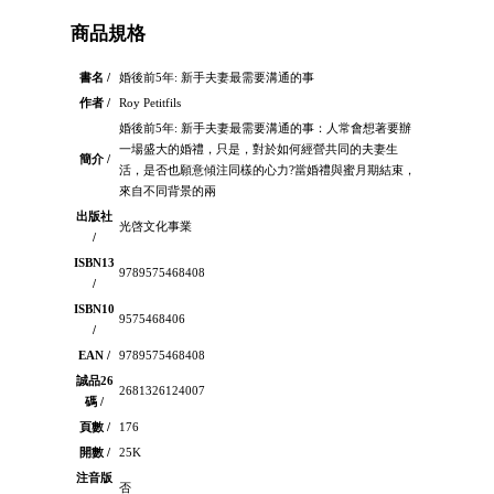
商品規格
書名 /
婚後前5年: 新手夫妻最需要溝通的事
作者 /
Roy Petitfils
婚後前5年: 新手夫妻最需要溝通的事：人常會想著要辦
一場盛大的婚禮，只是，對於如何經營共同的夫妻生
簡介 /
活，是否也願意傾注同樣的心力?當婚禮與蜜月期結束，
來自不同背景的兩
出版社
光啓文化事業
/
ISBN13
9789575468408
/
ISBN10
9575468406
/
EAN /
9789575468408
誠品26
2681326124007
碼 /
頁數 /
176
開數 /
25K
注音版
否