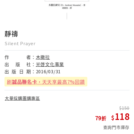
靜禱
Silent Prayer
作
者：
木撒拉
出
版
社：
光啓文化事業
出
版
日
期：
2016/03/31
刷
誠品聯名卡
，天天享最高7%回饋
大量採購團購專區
150
118
79
查詢門市庫存