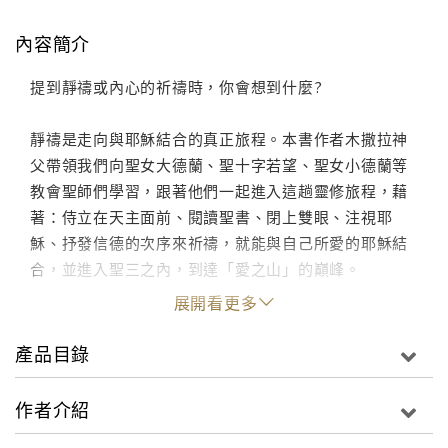
內容簡介
提到靜禱或內心的祈禱時，你會想到什麼?
靜禱是走向與耶穌結合的真正旅程。本書作者木撒拉神
父帶領我們向聖女大德蘭、聖十字若望、聖女小德蘭等
教會聖師們學習，跟著他們一起進入這趟靈修旅程，藉
著：侍立在天主面前、閱讀聖書、閉上雙眼、注視耶
穌、抒發信德的次序來祈禱，就能與自己所愛的耶穌結
合，並進入聖三之內，到達「愛之山」的巔峰。
展開看更多
產品目錄
作者介紹