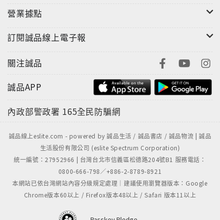
營業據點
訂閱誠品線上電子報
書末附有四種教材範例
關注誠品
1.內心運作模式能力板(簡稱「內心能力板」)
誠品APP
2.各式圖表(九大能力、聆聽的四種方式、消氣六部曲、
內政部警政署
165全民防騙網
解決問題九部曲)
3.卡片組(選擇卡、需要卡、感受卡)
誠品線上eslite.com - powered by 誠品生活 / 誠品書店 / 誠品物流 | 誠品
生活股份有限公司 (eslite Spectrum Corporation)
統一編號：27952966 | 台灣台北市信義區松德路204號B1 服務電話：
4.學習單(感謝函、生活經驗紀錄、感受和需要的連結、
0800-666-798／+886-2-8789-8921
感受vs需要、觀察與想法閃示卡)
本網站已依台灣網站內容分級規定處理｜建議使用瀏覽器版本：Google
Chrome版本60以上 / Firefox版本48以上 / Safari 版本11以上
Passkey Pledge