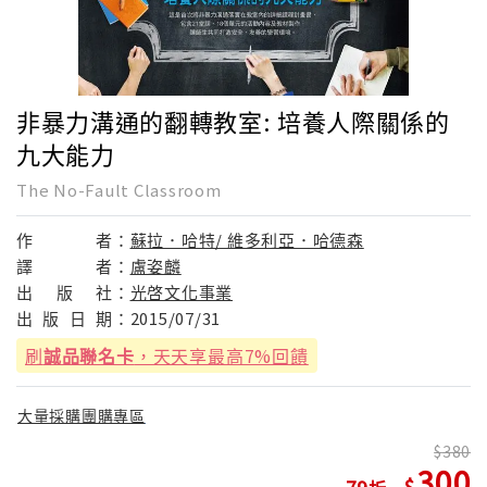
非暴力溝通的翻轉教室: 培養人際關係的
九大能力
The No-Fault Classroom
作
者：
蘇拉．哈特/ 維多利亞．哈德森
譯
者：
盧姿麟
出
版
社：
光啓文化事業
出
版
日
期：
2015/07/31
刷
誠品聯名卡
，天天享最高7%回饋
大量採購團購專區
380
300
79