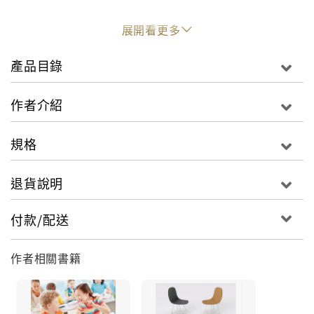
友善的教室環境才有最佳學習成效
展開看更多
產品目錄
作者提供二十一種循序漸進的互動式課程、教具材料、
作者介紹
合適的腳本，讓教育工作者有效地重建班級秩序與向心
力，激發專注的學習氛圍，對於偏遠地區、市區或在家
規格
教育等各種教學場域，都具有教學上的參考價值。書中
亦提供各式各樣的輔助活動，讓老師將新的班級經營方
退貨說明
法結合學科課程，包括社會、語文、歷史與自然科學等
科目，孩子不僅可以增進人際關係智能，還可以提升學
付款/配送
科的學習效果。
作者相關書籍
培養人際關係的九大能力