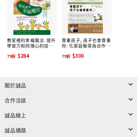
1. 進入冷靜覺察的能力
2. 了解需要的能力
3. 滿足需要的能力
教室裡的幸福魔法: 提升
尊重孩子, 孩子也會尊重
學習力和同理心的技巧
你: 化家庭衝突為合作的
與遊戲
七大祕訣
$284
$300
4. 覺察感受的能力
79折
79折
5. 觀察的能力
關於誠品
6. 聆聽的能力
合作洽談
7. 在對立空間裡從容應對的能力
誠品線上
8. 與人合作解決問題、化解衝突的能力
誠品通路
9. 隨時隨地打造友善空間的能力