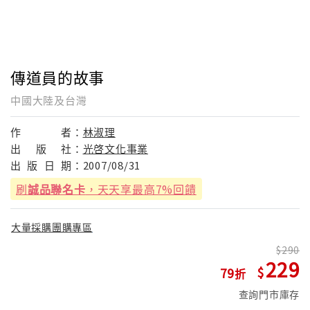
傳道員的故事
中國大陸及台灣
作
者：
林淑理
出
版
社：
光啓文化事業
出
版
日
期：
2007/08/31
刷
誠品聯名卡
，天天享最高7%回饋
大量採購團購專區
290
229
79
查詢門市庫存