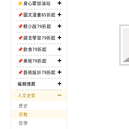
☀️身心靈加油站
📌圖文漫畫85折起
📌輕小說79折起
📌語言學習79折起
📌飲食79折起
📌美術79折起
📌藝術設計79折起
編輯推薦
人文史哲
歷史
宗教
哲學