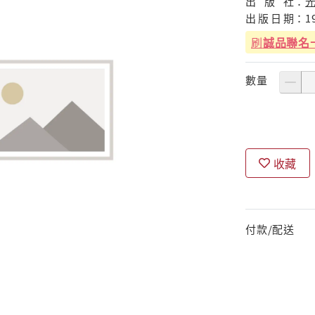
出
版
社：
出
版
日
期：
1
刷
誠品聯名
數量
收藏
付款/配送