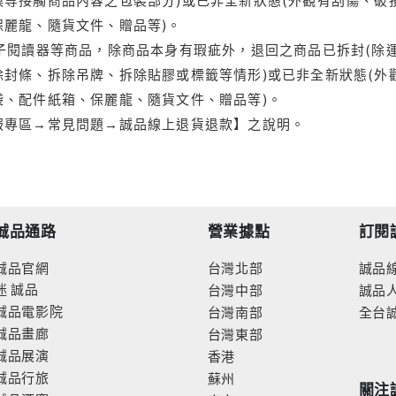
保麗龍、隨貨文件、贈品等)。
電子閱讀器等商品，除商品本身有瑕疵外，退回之商品已拆封(除
封條、拆除吊牌、拆除貼膠或標籤等情形)或已非全新狀態(外
袋、配件紙箱、保麗龍、隨貨文件、贈品等)。
服專區→常見問題→誠品線上退貨退款】之說明。
誠品通路
營業據點
訂閱
誠品官網
台灣北部
誠品
迷
誠品
台灣中部
誠品
誠品電影院
台灣南部
全台
誠品畫廊
台灣東部
誠品展演
香港
誠品行旅
蘇州
關注