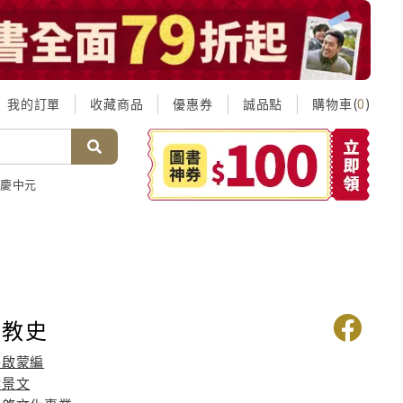
我的訂單
收藏商品
優惠券
誠品點
購物車(
)
0
慶中元
主教史
穆啟蒙編
侯景文