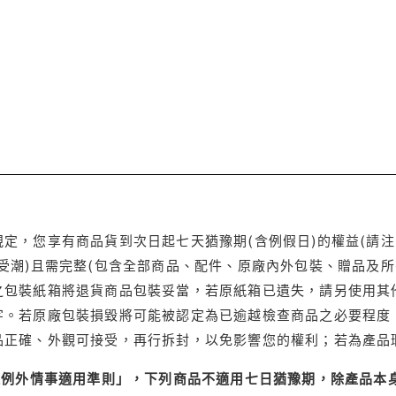
定，您享有商品貨到次日起七天猶豫期(含例假日)的權益(請
受潮)且需完整(包含全部商品、配件、原廠內外包裝、贈品及所
之包裝紙箱將退貨商品包裝妥當，若原紙箱已遺失，請另使用其
字。若原廠包裝損毀將可能被認定為已逾越檢查商品之必要程度，
品正確、外觀可接受，再行拆封，以免影響您的權利；若為產品
理例外情事適用準則」，下列商品不適用七日猶豫期，除產品本