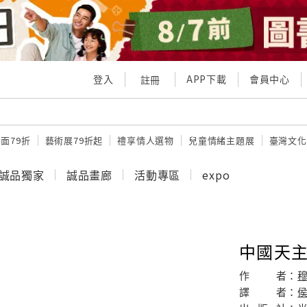
登入
APP下載
會員中心
註冊
面79折
藝術展79折起
禮享情人選物
兒童情緒主題展
臺灣文化
誠品獨家
誠品畫廊
活動專區
expo
中國天
作
者：
譯
者：