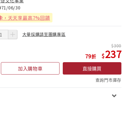
光啓文化事業
971/06/30
卡
，天天享最高7%回饋
大量採購請至團購專區
300
237
79
加入購物車
直接購買
查詢門市庫存