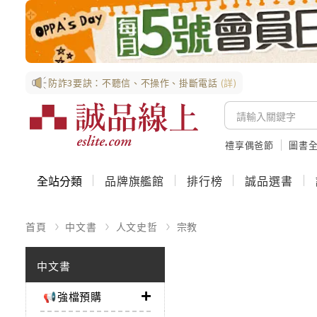
防詐3要訣：不聽信、不操作、掛斷電話
(詳)
禮享偶爸節
圖書全
全站分類
品牌旗艦館
排行榜
誠品選書
首頁
中文書
人文史哲
宗教
中文書
📢強檔預購