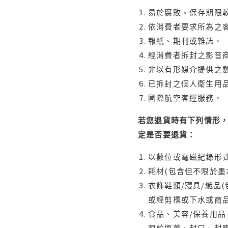
易於腐敗、保存期限較
依消費者要求所為之客
報紙、期刊或雜誌。
經消費者拆封之影音
非以有形媒介提供之數
已拆封之個人衛生用品
國際航空客運服務。
若您退貨時有下列情形，
定是否要退貨：
以數位或電磁紀錄形式
耗材(包含但不限於墨
衣飾鞋類/寢具/織品
或經剪標或下水或商
食品、美容/保養用
限於瓶蓋、封口、封膜