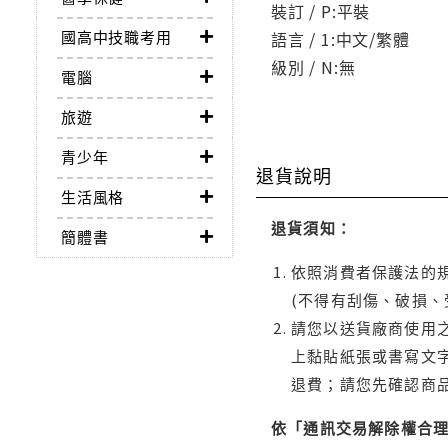
裝訂 / P:平裝
國高中技職考用
語言 / 1:中文/繁體
級別 / N:無
電腦
旅遊
青少年
退貨說明
生活風格
退貨須知：
簡體書
依照消費者保護法的規
(不得有刮傷、破損、
請您以送貨廠商使用
上黏貼紙張或書寫文
退費；請您先確認商
依「通訊交易解除權合