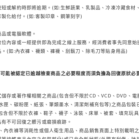
短或解約時即將逾期。(如:生鮮蔬果、乳製品、冷凍冷藏食材、
製化給付。(如:客製印章、鋼筆刻字)
商品或電腦軟體。
位內容或一經提供即為完成之線上服務，經消費者事先同意始提
。(如:內衣褲、襪類、褲襪、刮鬍刀、除毛刀等貼身用品)
可能被認定已逾越檢查商品之必要程度而須負擔為回復原狀必要
儲存或著作權相關之商品(包含但不限於CD、VCD、DVD、電
水匣、碳粉匣、紙張、筆類墨水、清潔劑補充包等)之商品包裝已
(包含但不限於衣褲、鞋子、襪子、泳裝、床單、被套、填充玩具
品有不可回復之髒污或磨損痕跡。
品、內衣褲等消耗性或個人衛生用品、商品銷售頁面上特別載明之
等接觸商品內容之包裝部分)或已非全新狀態(外觀有刮傷、破