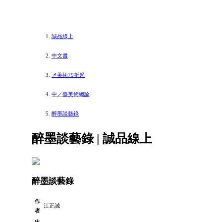
誠品線上
中文書
📌美術79折起
中／臺美術總論
醉墨談藝錄
醉墨談藝錄 | 誠品線上
醉墨談藝錄
作
江正誠
者