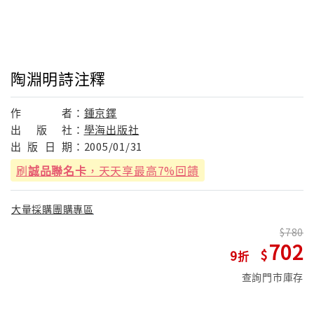
陶淵明詩注釋
作
者：
鍾京鐸
出
版
社：
學海出版社
出
版
日
期：
2005/01/31
刷
誠品聯名卡
，天天享最高7%回饋
大量採購團購專區
780
702
9
查詢門市庫存