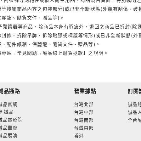
等接觸商品內容之包裝部分)或已非全新狀態(外觀有刮傷、破
保麗龍、隨貨文件、贈品等)。
電子閱讀器等商品，除商品本身有瑕疵外，退回之商品已拆封(除
封條、拆除吊牌、拆除貼膠或標籤等情形)或已非全新狀態(外
袋、配件紙箱、保麗龍、隨貨文件、贈品等)。
服專區→常見問題→誠品線上退貨退款】之說明。
誠品通路
營業據點
訂閱
誠品官網
台灣北部
誠品
迷
誠品
台灣中部
誠品
誠品電影院
台灣南部
全台
誠品畫廊
台灣東部
誠品展演
香港