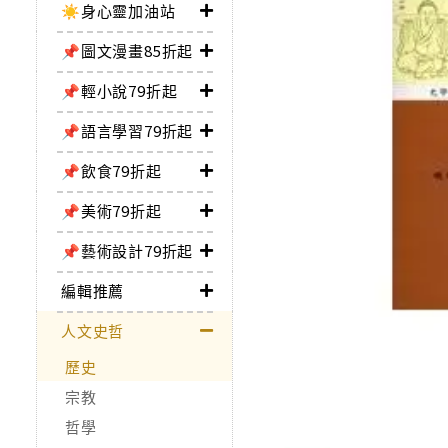
☀️身心靈加油站
📌圖文漫畫85折起
📌輕小說79折起
📌語言學習79折起
📌飲食79折起
📌美術79折起
📌藝術設計79折起
編輯推薦
人文史哲
歷史
宗教
哲學