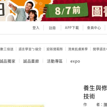
登入
APP下載
會員中心
註冊
點數三倍送
語言學習ㄅ級分
迎新開鞋祭
清爽肌膚美學
開學語言
誠品獨家
誠品畫廊
活動專區
expo
養生與修
技術
作
者：