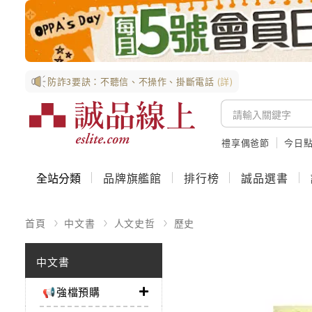
防詐3要訣：不聽信、不操作、掛斷電話
(詳)
禮享偶爸節
今日
全站分類
品牌旗艦館
排行榜
誠品選書
首頁
中文書
人文史哲
歷史
中文書
📢強檔預購