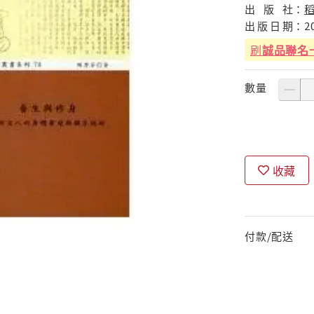
出
版
社：
出
版
日
期：
2
刷
誠品聯名
數量
收藏
付款/配送