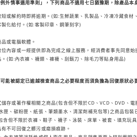
理例外情事適用準則」，下列商品不適用七日猶豫期，除產品本
短或解約時即將逾期。(如:生鮮蔬果、乳製品、冷凍冷藏食材、
製化給付。(如:客製印章、鋼筆刻字)
商品或電腦軟體。
位內容或一經提供即為完成之線上服務，經消費者事先同意始提
。(如:內衣褲、襪類、褲襪、刮鬍刀、除毛刀等貼身用品)
可能被認定已逾越檢查商品之必要程度而須負擔為回復原狀必要
儲存或著作權相關之商品(包含但不限於CD、VCD、DVD、電
水匣、碳粉匣、紙張、筆類墨水、清潔劑補充包等)之商品包裝已
(包含但不限於衣褲、鞋子、襪子、泳裝、床單、被套、填充玩具
品有不可回復之髒污或磨損痕跡。
品、內衣褲等消耗性或個人衛生用品、商品銷售頁面上特別載明之