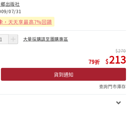
稻鄉出版社
009/07/31
卡
，天天享最高7%回饋
大量採購請至團購專區
270
213
79
貨到通知
查詢門市庫存