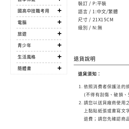
裝訂 / P:平裝
國高中技職考用
語言 / 1:中文/繁體
尺寸 / 21X15CM
電腦
級別 / N:無
旅遊
青少年
生活風格
退貨說明
簡體書
退貨須知：
依照消費者保護法的規
(不得有刮傷、破損、
請您以送貨廠商使用
上黏貼紙張或書寫文
退費；請您先確認商