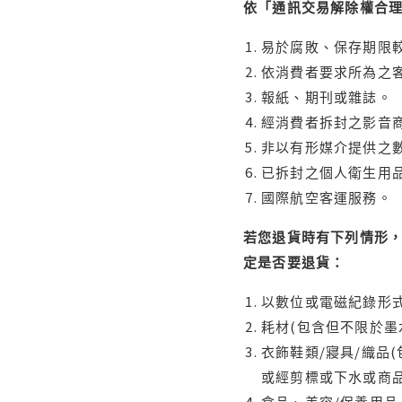
依「通訊交易解除權合
易於腐敗、保存期限較
依消費者要求所為之客
報紙、期刊或雜誌。
經消費者拆封之影音
非以有形媒介提供之數
已拆封之個人衛生用品
國際航空客運服務。
若您退貨時有下列情形，
定是否要退貨：
以數位或電磁紀錄形式
耗材(包含但不限於墨
衣飾鞋類/寢具/織品
或經剪標或下水或商
食品、美容/保養用