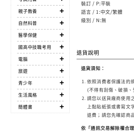
裝訂 / P:平裝
親子教養
語言 / 1:中文/繁體
級別 / N:無
自然科普
醫學保健
國高中技職考用
退貨說明
電腦
退貨須知：
旅遊
依照消費者保護法的規
青少年
(不得有刮傷、破損、
生活風格
請您以送貨廠商使用
上黏貼紙張或書寫文
簡體書
退費；請您先確認商
依「通訊交易解除權合