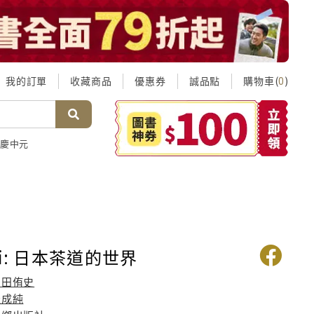
我的訂單
收藏商品
優惠券
誠品點
購物車(
)
0
慶中元
i: 日本茶道的世界
多田侑史
羅成純