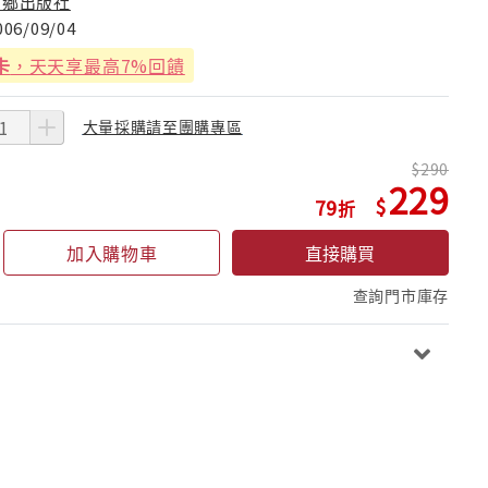
稻鄉出版社
006/09/04
卡
，天天享最高7%回饋
大量採購請至團購專區
290
229
79
加入購物車
直接購買
查詢門市庫存