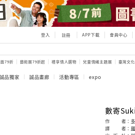
登入
APP下載
會員中心
註冊
面79折
藝術展79折起
禮享情人選物
兒童情緒主題展
臺灣文化
誠品獨家
誠品畫廊
活動專區
expo
數寄Suk
作
者：
譯
者：