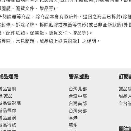
保麗龍、隨貨文件、贈品等)。
電子閱讀器等商品，除商品本身有瑕疵外，退回之商品已拆封(除
封條、拆除吊牌、拆除貼膠或標籤等情形)或已非全新狀態(外
袋、配件紙箱、保麗龍、隨貨文件、贈品等)。
服專區→常見問題→誠品線上退貨退款】之說明。
誠品通路
營業據點
訂閱
誠品官網
台灣北部
誠品
迷
誠品
台灣中部
誠品
誠品電影院
台灣南部
全台
誠品畫廊
台灣東部
誠品展演
香港
誠品行旅
蘇州
關注