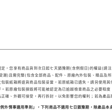
定，您享有商品貨到次日起七天猶豫期(含例假日)的權益(請
受潮)且需完整(包含全部商品、配件、原廠內外包裝、贈品及所
之包裝紙箱將退貨商品包裝妥當，若原紙箱已遺失，請另使用其
字。若原廠包裝損毀將可能被認定為已逾越檢查商品之必要程度，
品正確、外觀可接受，再行拆封，以免影響您的權利；若為產品
理例外情事適用準則」，下列商品不適用七日猶豫期，除產品本