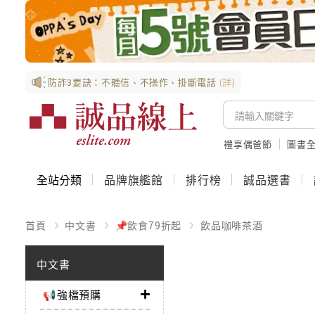
防詐3要訣：不聽信、不操作、掛斷電話
(詳)
禮享偶爸節
圖書全
全站分類
品牌旗艦館
排行榜
誠品選書
首頁
中文書
📌飲食79折起
飲品咖啡茶酒
中文書
📢強檔預購