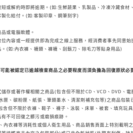
短或解約時即將逾期。(如:生鮮蔬果、乳製品、冷凍冷藏食材、
製化給付。(如:客製印章、鋼筆刻字)
商品或電腦軟體。
位內容或一經提供即為完成之線上服務，經消費者事先同意始提
。(如:內衣褲、襪類、褲襪、刮鬍刀、除毛刀等貼身用品)
可能被認定已逾越檢查商品之必要程度而須負擔為回復原狀必要
儲存或著作權相關之商品(包含但不限於CD、VCD、DVD、電
水匣、碳粉匣、紙張、筆類墨水、清潔劑補充包等)之商品包裝已
(包含但不限於衣褲、鞋子、襪子、泳裝、床單、被套、填充玩具
品有不可回復之髒污或磨損痕跡。
品、內衣褲等消耗性或個人衛生用品、商品銷售頁面上特別載明之
等接觸商品內容之包裝部分)或已非全新狀態(外觀有刮傷、破