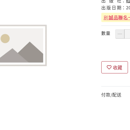
出
版
社：
出
版
日
期：
2
刷
誠品聯名
數量
收藏
付款/配送