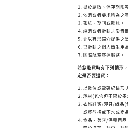
易於腐敗、保存期限較
依消費者要求所為之客
報紙、期刊或雜誌。
經消費者拆封之影音
非以有形媒介提供之數
已拆封之個人衛生用品
國際航空客運服務。
若您退貨時有下列情形，
定是否要退貨：
以數位或電磁紀錄形式
耗材(包含但不限於墨
衣飾鞋類/寢具/織品
或經剪標或下水或商
食品、美容/保養用
限於瓶蓋、封口、封膜