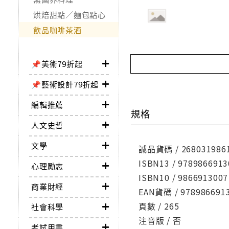
烘焙甜點／麵包點心
飲品咖啡茶酒
📌美術79折起
📌藝術設計79折起
編輯推薦
規格
人文史哲
文學
誠品貨碼 / 268031986
ISBN13 / 9789866913
心理勵志
ISBN10 / 9866913007
商業財經
EAN貨碼 / 978986691
頁數 / 265
社會科學
注音版 / 否
考試用書