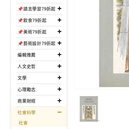
📌語言學習79折起
📌飲食79折起
📌美術79折起
📌藝術設計79折起
編輯推薦
人文史哲
文學
心理勵志
商業財經
社會科學
社會