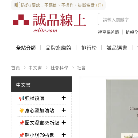
防詐3要訣：不聽信、不操作、掛斷電話
(詳)
禮享偶爸節
搶領全
全站分類
品牌旗艦館
排行榜
誠品選書
首頁
中文書
社會科學
社會
中文書
📢強檔預購
☀️身心靈加油站
📌圖文漫畫85折起
📌輕小說79折起