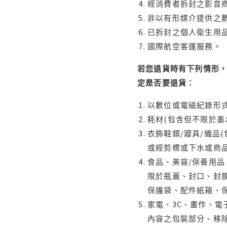
經消費者拆封之影音
非以有形媒介提供之數
已拆封之個人衛生用品
國際航空客運服務。
若您退貨時有下列情形，
定是否要退貨：
以數位或電磁紀錄形式
耗材(包含但不限於墨
衣飾鞋類/寢具/織品
或經剪標或下水或商
食品、美容/保養用
限於瓶蓋、封口、封膜
保護袋、配件紙箱、
家電、3C、畫作、
內容之包裝部分、移除