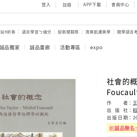
登入
APP下載
會員中心
註冊
站9折券
語言學習ㄅ級分
迎新開鞋祭
清爽肌膚美學
開學語言
誠品獨家
誠品畫廊
活動專區
expo
社會的概念:
Fouc
作
者：
出
版
社：
出
版
日
期：
2
刷
誠品聯名