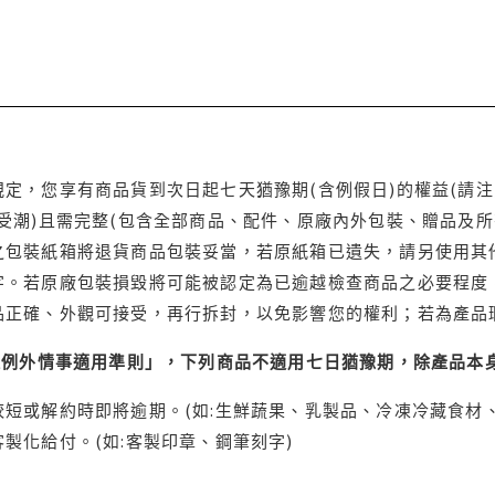
定，您享有商品貨到次日起七天猶豫期(含例假日)的權益(請
受潮)且需完整(包含全部商品、配件、原廠內外包裝、贈品及所
之包裝紙箱將退貨商品包裝妥當，若原紙箱已遺失，請另使用其
字。若原廠包裝損毀將可能被認定為已逾越檢查商品之必要程度，
品正確、外觀可接受，再行拆封，以免影響您的權利；若為產品
理例外情事適用準則」，下列商品不適用七日猶豫期，除產品本
短或解約時即將逾期。(如:生鮮蔬果、乳製品、冷凍冷藏食材、
製化給付。(如:客製印章、鋼筆刻字)