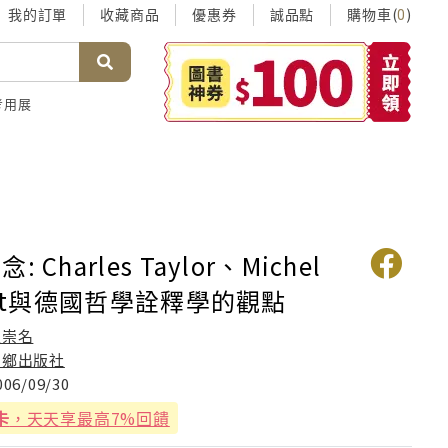
我的訂單
收藏商品
優惠券
誠品點
購物車(
)
0
考用展
 Charles Taylor、Michel
ault與德國哲學詮釋學的觀點
王崇名
稻鄉出版社
006/09/30
卡
，天天享最高7%回饋