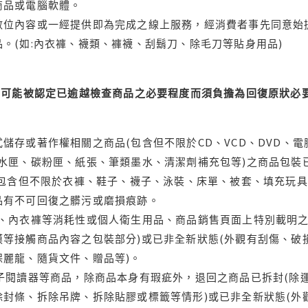
商品或電腦軟體。
位內容或一經提供即為完成之線上服務，經消費者事先同意始提
。(如:內衣褲、襪類、褲襪、刮鬍刀、除毛刀等貼身用品)
可能被認定已逾越檢查商品之必要程度而須負擔為回復原狀必要
儲存或著作權相關之商品(包含但不限於CD、VCD、DVD、電
水匣、碳粉匣、紙張、筆類墨水、清潔劑補充包等)之商品包裝已
(包含但不限於衣褲、鞋子、襪子、泳裝、床單、被套、填充玩具
品有不可回復之髒污或磨損痕跡。
品、內衣褲等消耗性或個人衛生用品、商品銷售頁面上特別載明之
等接觸商品內容之包裝部分)或已非全新狀態(外觀有刮傷、破
保麗龍、隨貨文件、贈品等)。
電子閱讀器等商品，除商品本身有瑕疵外，退回之商品已拆封(除
封條、拆除吊牌、拆除貼膠或標籤等情形)或已非全新狀態(外