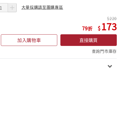
大量採購請至團購專區
220
173
79
加入購物車
直接購買
查詢門市庫存