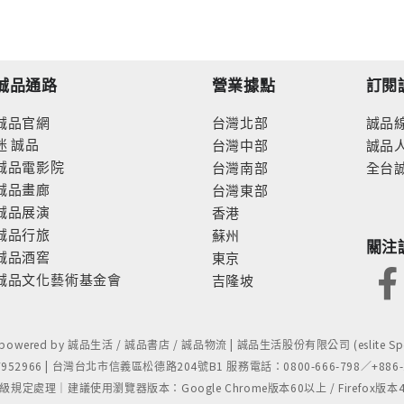
誠品通路
營業據點
訂閱
誠品官網
台灣北部
誠品
迷
誠品
台灣中部
誠品
誠品電影院
台灣南部
全台
誠品畫廊
台灣東部
誠品展演
香港
誠品行旅
蘇州
關注
誠品酒窖
東京
誠品文化藝術基金會
吉隆坡
- powered by 誠品生活 / 誠品書店 / 誠品物流 | 誠品生活股份有限公司 (eslite Spect
52966 | 台灣台北市信義區松德路204號B1 服務電話：0800-666-798／+886-2-
處理｜建議使用瀏覽器版本：Google Chrome版本60以上 / Firefox版本48以上