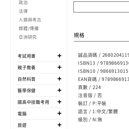
政治
法律
人類與考古
媒體/傳播
規格
亞洲研究
誠品貨碼 / 268020411
考試用書
ISBN13 / 9789866913
親子教養
ISBN10 / 9866913015
EAN貨碼 / 978986691
自然科普
頁數 / 224
醫學保健
注音版 / 否
國高中技職考用
裝訂 / P:平裝
語言 / 1:中文/繁體
電腦
級別 / N:無
旅遊