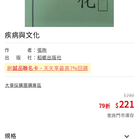
疾病與文化
作
者：
張珣
出
版
社：
稻鄉出版社
刷
誠品聯名卡
，天天享最高7%回饋
大量採購團購專區
280
221
79
查詢門市庫存
規格