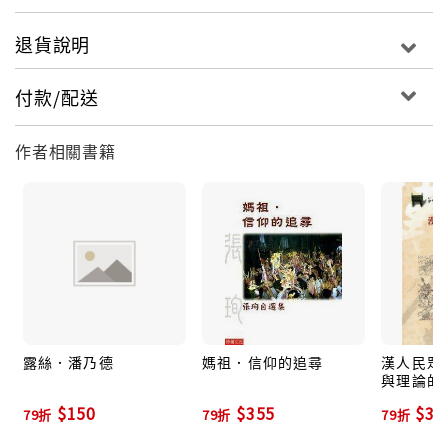
退貨說明
付款/配送
作者相關書籍
露絲．潘乃德
媽祖．信仰的追尋
漢人民眾宗
與理論的
$150
$355
$31
79折
79折
79折